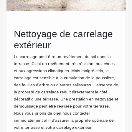
Nettoyage de carrelage
Op
 de
extérieur
net
e
de 
Le carrelage peut être un revêtement du sol dans la
terrasse. C’est un revêtement très résistant aux chocs
For
et aux agressions climatiques. Mais malgré cela, le
 donner
MC
carrelage est sensible à la cumulation de la poussière,
ux qui
des feuilles d’arbre ou d’autres salissures. L’absence de
, béton
Vous vo
la propreté de carrelage réduit directement le côté
ien
terrass
décoratif d’une terrasse. Une prestation en nettoyage et
ts et
En suiv
démoussage peut être réalisée pour votre terrasse.
tretien
bonnes 
Nous vous prions de bien nous contacter
 l'art
Cependa
immédiatement afin d’assurer la propreté optimale de
des
beaucou
votre terrasse et votre carrelage extérieur.
sses