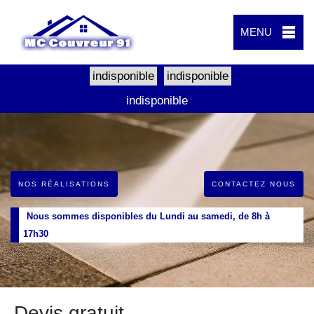
MENU
indisponible
indisponible
indisponible
NOS RÉALISATIONS
CONTACTEZ NOUS
Nous sommes disponibles du Lundi au samedi, de 8h à
17h30
Devis gratuit