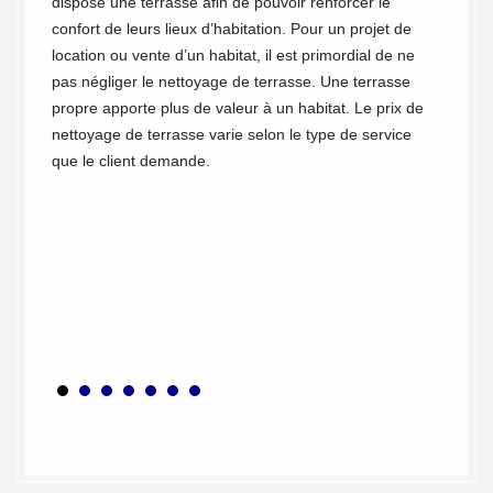
dispose une terrasse afin de pouvoir renforcer le
Lorsqu
confort de leurs lieux d’habitation. Pour un projet de
pour fa
location ou vente d’un habitat, il est primordial de ne
 ou
demande
pas négliger le nettoyage de terrasse. Une terrasse
e de
nettoya
propre apporte plus de valeur à un habitat. Le prix de
z MC
à effec
nettoyage de terrasse varie selon le type de service
de
obtenie
que le client demande.
que vo
ussage
cela, v
que
de con
ent et
précisa
re
nos num
votre
nous of
s et de
seront 