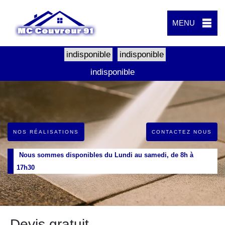
MENU
indisponible
indisponible
indisponible
NOS RÉALISATIONS
CONTACTEZ NOUS
Nous sommes disponibles du Lundi au samedi, de 8h à
17h30
Devis gratuit