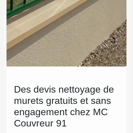
Des devis nettoyage de
Un 
e
murets gratuits et sans
sur
engagement chez MC
art
Couvreur 91
Co