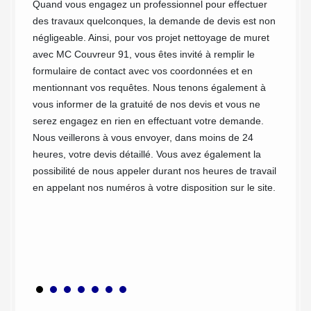
pour
Va
Quand vous engagez un professionnel pour effectuer
des travaux quelconques, la demande de devis est non
Les mur
négligeable. Ainsi, pour vos projet nettoyage de muret
autant 
avec MC Couvreur 91, vous êtes invité à remplir le
directe
formulaire de contact avec vos coordonnées et en
tendan
e de
mentionnant vos requêtes. Nous tenons également à
leur co
rd de
vous informer de la gratuité de nos devis et vous ne
suffisa
serez engagez en rien en effectuant votre demande.
égaleme
opter
Nous veillerons à vous envoyer, dans moins de 24
solutio
midité
heures, votre devis détaillé. Vous avez également la
Valpuis
r au fil
possibilité de nous appeler durant nos heures de travail
profond
uiseaux
en appelant nos numéros à votre disposition sur le site.
ce soit
mes de
nettoye
. Nous
l’anti-
e