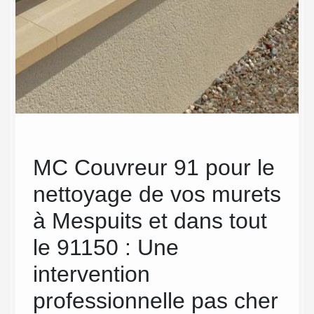
re
MC Couvreur 91 pour le
Des
 les
nettoyage de vos murets
mur
C
à Mespuits et dans tout
en
its
le 91150 : Une
Co
intervention
nt de
Quand 
r aussi
des tr
professionnelle pas cher
les
néglige