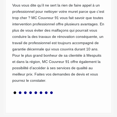
rets
avec MC
Vous vous dite qu’il ne sert la rien de faire appel à un
s
formula
professionnel pour nettoyer votre muret parce que c’est
e souci.
mentio
trop cher ? MC Couvreur 91 vous fait savoir que toutes
 de la
vous in
intervention professionnel offre plusieurs avantages. En
tisans
serez e
plus de vous éviter des malfaçons qui pourrait vous
nous
Nous ve
conduire la des travaux de rénovation conséquente, un
heures,
travail de professionnel est toujours accompagné de
riaux.
possibi
garantie décennale qui vous couvrira durant 10 ans.
ter.
en appe
Pour le plus grand bonheur de sa clientèle à Mespuits
et dans la région, MC Couvreur 91 offre également la
possibilité d’accéder à ses services de qualité au
meilleur prix. Faites vos demandes de devis et vous
pourrez le constater.