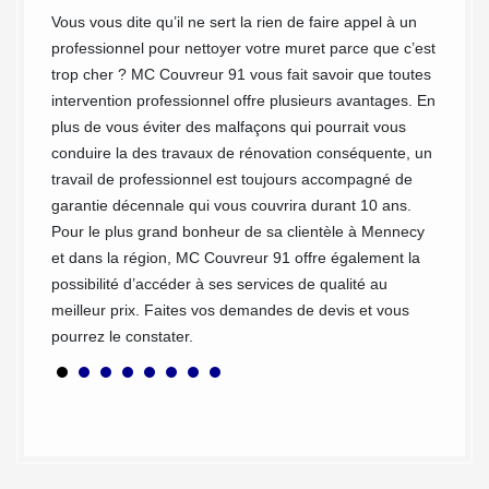
et apte
mains.
Vous vous dite qu’il ne sert la rien de faire appel à un
à Menne
e
professionnel pour nettoyer votre muret parce que c’est
profess
s, le
trop cher ? MC Couvreur 91 vous fait savoir que toutes
genre d
. En
intervention professionnel offre plusieurs avantages. En
toutes 
ples
plus de vous éviter des malfaçons qui pourrait vous
leur lo
 nos
conduire la des travaux de rénovation conséquente, un
faire e
partout
travail de professionnel est toujours accompagné de
reconna
r votre
garantie décennale qui vous couvrira durant 10 ans.
Avec MC
t
Pour le plus grand bonheur de sa clientèle à Mennecy
projet 
et dans la région, MC Couvreur 91 offre également la
sur-mes
possibilité d’accéder à ses services de qualité au
meilleur prix. Faites vos demandes de devis et vous
pourrez le constater.