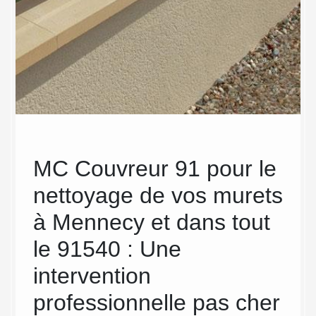
:
MC Couvreur 91 pour le
Des
s
nettoyage de vos murets
co
ns
à Mennecy et dans tout
Co
le 91540 : Une
pou
intervention
mu
ret a
site.
professionnelle pas cher
Vous êt
le