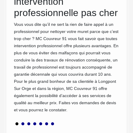
intervention
mu
 de tout
professionnelle pas cher
éalisons
Notre e
 de
confian
Vous vous dite qu’il ne sert la rien de faire appel à un
itons de
interve
professionnel pour nettoyer votre muret parce que c’est
 service
assurer
trop cher ? MC Couvreur 91 vous fait savoir que toutes
tres
trouver
intervention professionnel offre plusieurs avantages. En
st dans
Pour le
plus de vous éviter des malfaçons qui pourrait vous
lement
nous no
conduire la des travaux de rénovation conséquente, un
demande
travail de professionnel est toujours accompagné de
travaux
garantie décennale qui vous couvrira durant 10 ans.
savent 
Pour le plus grand bonheur de sa clientèle à Longpont
en entr
Sur Orge et dans la région, MC Couvreur 91 offre
vous pa
également la possibilité d’accéder à ses services de
préserv
qualité au meilleur prix. Faites vos demandes de devis
et vous pourrez le constater.