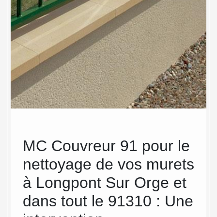
age
MC Couvreur 91 pour le
Un
nettoyage de vos murets
to
à Longpont Sur Orge et
91 
dans tout le 91310 : Une
vos
t
able,