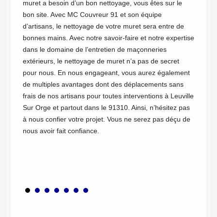
uie,
muret a besoin d’un bon nettoyage, vous êtes sur le
Bien en
ouci est
bon site. Avec MC Couvreur 91 et son équipe
occupe
riand de
d’artisans, le nettoyage de votre muret sera entre de
Toutefo
re
bonnes mains. Avec notre savoir-faire et notre expertise
Couvreu
dans le domaine de l’entretien de maçonneries
d’abord
uvent
extérieurs, le nettoyage de muret n’a pas de secret
malfaço
sites de
pour nous. En nous engageant, vous aurez également
d’un pr
z que
de multiples avantages dont des déplacements sans
d’exécu
 été
frais de nos artisans pour toutes interventions à Leuville
Leuvill
 appel
Sur Orge et partout dans le 91310. Ainsi, n’hésitez pas
confian
ctuer
à nous confier votre projet. Vous ne serez pas déçu de
toute l
ments
nous avoir fait confiance.
son asp