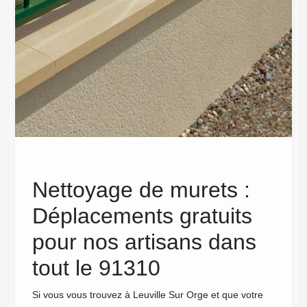
Nettoyage de murets :
MC
le
Déplacements gratuits
int
pour nos artisans dans
pro
ets
tout le 91310
net
e
Si vous vous trouvez à Leuville Sur Orge et que votre
Nettoye