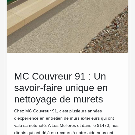
s
MC Couvreur 91 : Un
MC
savoir-faire unique en
int
nettoyage de murets
pro
vos
net
Chez MC Couvreur 91, c’est plusieurs années
d’expérience en entretien de murs extérieurs qui ont
Nettoye
valu sa notoriété. A Les Molieres et dans le 91470, nos
Bien en
clients qui ont déjà eu recours à notre aide nous ont
e