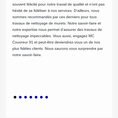
occupe
souvent félicité pour notre travail de qualité et n’ont pas
 de
Toutefo
hésité de se fidéliser à nos services. D’ailleurs, nous
de
Couvreu
sommes recommandés par ces derniers pour tous
aire
d’abord
travaux de nettoyage de murets. Notre savoir-faire et
tefois
malfaço
notre expertise nous permet d’assurer des travaux de
portant
d’un pr
nettoyage impeccables. Vous aussi, engagez MC
la
d’exécu
Couvreur 91 et peut-être deviendrez-vous un de nos
erre,
Moliere
plus fidèles clients. Nous saurons vous surprendre par
notre c
notre savoir-faire.
nce des
solutio
 son
d’origin
 votre
otal