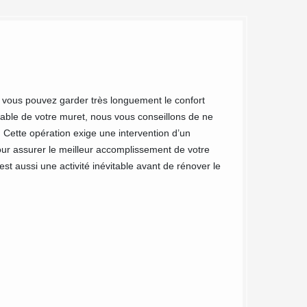
MC Couv
murets à
e vous pouvez garder très longuement le confort
urable de votre muret, nous vous conseillons de ne
optant p
. Cette opération exige une intervention d’un
pour assurer le meilleur accomplissement de votre
Les murets partici
t aussi une activité inévitable avant de rénover le
allées ou à proxim
Toutefois, les inte
Couvreur 91 et son
verdures qui attei
traitement afin qu