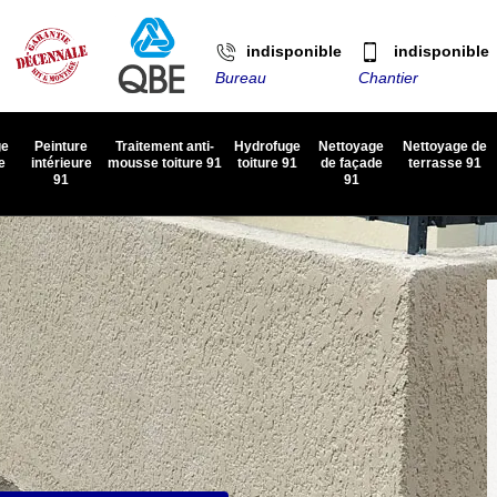
indisponible
indisponible
Bureau
Chantier
ge
Peinture
Traitement anti-
Hydrofuge
Nettoyage
Nettoyage de
e
intérieure
mousse toiture 91
toiture 91
de façade
terrasse 91
91
91