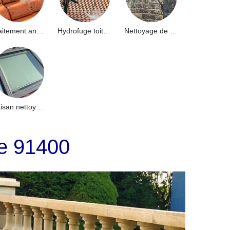
Traitement anti-mousse toiture 91
Hydrofuge toiture 91
Nettoyage de façade 91
Artisan nettoyage de puits de lumière et Skydome 91
le 91400