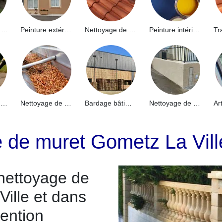
Hydrofuge de façade 91
Peinture extérieure 91
Nettoyage de toiture 91
Peinture intérieure 91
Nettoyage de terrasse 91
Nettoyage de gouttières 91
Bardage bâtiment industriel 91
Nettoyage de muret 91
e de muret Gometz La Vil
nettoyage de
ille et dans
vention