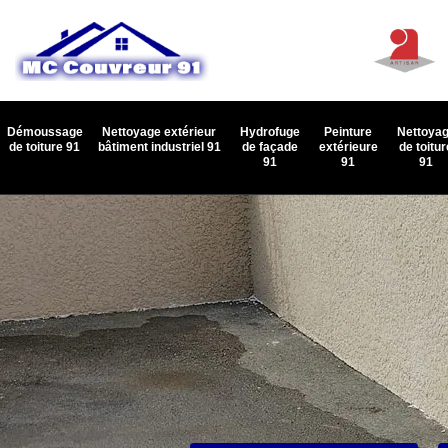
Démoussage
Nettoyage extérieur
Hydrofuge
Peinture
Nettoya
de toiture 91
bâtiment industriel 91
de façade
extérieure
de toitur
91
91
91