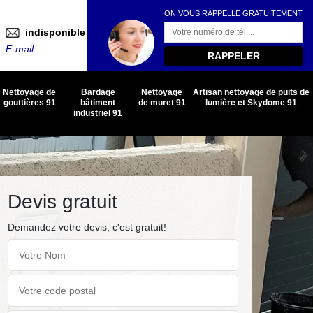
ON VOUS RAPPELLE GRATUITEMENT
indisponible
E-mail
Nettoyage de
Bardage
Nettoyage
Artisan nettoyage de puits de
gouttières 91
bâtiment
de muret 91
lumière et Skydome 91
industriel 91
Devis gratuit
Demandez votre devis, c'est gratuit!