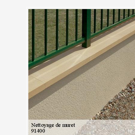
e nettoyage de muret respecta
c MC Couvreur 91
érieurs ont besoins d’un bon entretien afin de conserver leur bonne t
ulièrement. Notre entreprise MC Couvreur 91 et son équipe à Gometz La V
prendre en main tous travaux de nettoyage de murets. Chaque étape de 
des normes. Pour cela, nous nous appuyons de le savoir-faire et la tech
r chaque méthode de nettoyage en fonction des matériaux qui compose
ret sera débarrassé de toutes ses crasses et retrouvera vite tout son