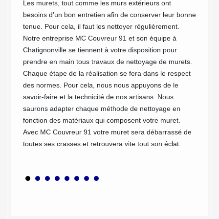
ctuer
Les murets, tout comme les murs extérieurs ont
Nettoye
est non
besoins d’un bon entretien afin de conserver leur bonne
Bien en
 muret
tenue. Pour cela, il faut les nettoyer régulièrement.
occupe
 le
Notre entreprise MC Couvreur 91 et son équipe à
Toutefo
en
Chatignonville se tiennent à votre disposition pour
Couvreu
ent à
prendre en main tous travaux de nettoyage de murets.
d’abord
s ne
Chaque étape de la réalisation se fera dans le respect
malfaço
nde.
des normes. Pour cela, nous nous appuyons de le
d’un pr
24
savoir-faire et la technicité de nos artisans. Nous
d’exécu
t la
saurons adapter chaque méthode de nettoyage en
Chatign
 travail
fonction des matériaux qui composent votre muret.
en notr
e site.
Avec MC Couvreur 91 votre muret sera débarrassé de
solutio
toutes ses crasses et retrouvera vite tout son éclat.
d’origin