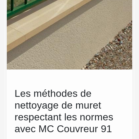
de
Les méthodes de
MC
ns
nettoyage de muret
int
C
respectant les normes
pro
avec MC Couvreur 91
net