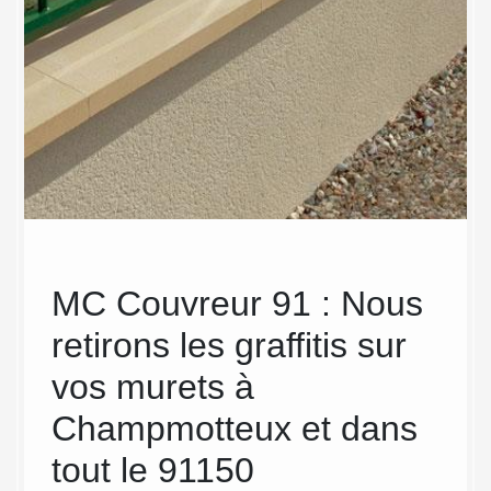
re
MC Couvreur 91 : Nous
Les
 les
retirons les graffitis sur
Co
C
vos murets à
Ch
Champmotteux et dans
et
tout le 91150
mu