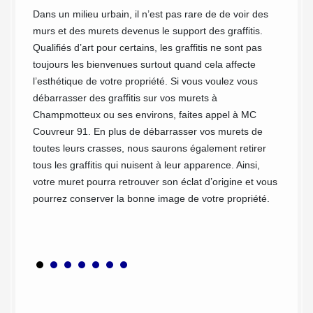
nt de
Dans un milieu urbain, il n’est pas rare de de voir des
L’humid
r aussi
murs et des murets devenus le support des graffitis.
atmosph
les
Qualifiés d’art pour certains, les graffitis ne sont pas
cette h
rets
toujours les bienvenues surtout quand cela affecte
que les
s
l’esthétique de votre propriété. Si vous voulez vous
cette h
e souci.
débarrasser des graffitis sur vos murets à
quand l
 de la
Champmotteux ou ses environs, faites appel à MC
dévelop
tisans
Couvreur 91. En plus de débarrasser vos murets de
en exté
nous
toutes leurs crasses, nous saurons également retirer
trouver
tous les graffitis qui nuisent à leur apparence. Ainsi,
votre 
riaux.
votre muret pourra retrouver son éclat d’origine et vous
envahi 
pourrez conserver la bonne image de votre propriété.
à MC C
un dém
anti-mo