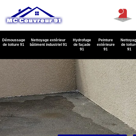
Démoussage
Nettoyage extérieur
Hydrofuge
Peinture
Nettoya
de toiture 91
bâtiment industriel 91
de façade
extérieure
de toitur
91
91
91