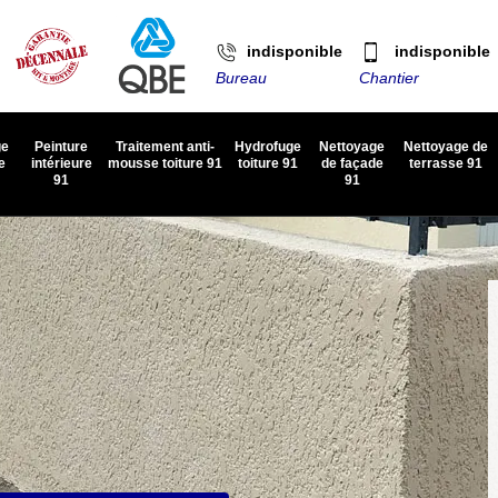
indisponible
indisponible
Bureau
Chantier
ge
Peinture
Traitement anti-
Hydrofuge
Nettoyage
Nettoyage de
e
intérieure
mousse toiture 91
toiture 91
de façade
terrasse 91
91
91