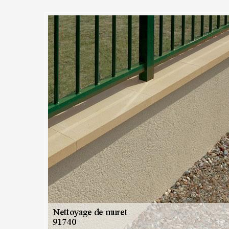
: Un savoir-faire unique en
urets
rs années d’expérience en entretien de murs extérieurs qui ont valu s
ns le 91740, nos clients qui ont déjà eu recours à notre aide nous ont 
é et n’ont pas hésité de se fidéliser à nos services. D’ailleurs, nous som
tous travaux de nettoyage de murets. Notre savoir-faire et notre expe
 de nettoyage impeccables. Vous aussi, engagez MC Couvreur 91 et pe
les clients. Nous saurons vous surprendre par notre savoir-faire.