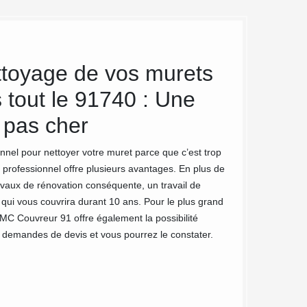
ttoyage de vos murets
Des art
 tout le 91740 : Une
Chalou 
e pas cher
vos mur
ionnel pour nettoyer votre muret parce que c’est trop
Le nettoyage de mu
 professionnel offre plusieurs avantages. En plus de
nettoyage de vos m
avaux de rénovation conséquente, un travail de
sont des professio
qui vous couvrira durant 10 ans. Pour le plus grand
extérieures. Avec 
 MC Couvreur 91 offre également la possibilité
les défis quel que 
os demandes de devis et vous pourrez le constater.
reluire de nouveau