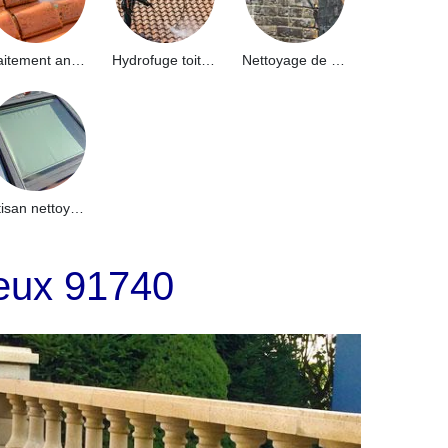
Traitement anti-mousse toiture 91
Hydrofuge toiture 91
Nettoyage de façade 91
Artisan nettoyage de puits de lumière et Skydome 91
neux 91740