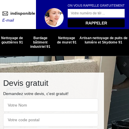
ON VOUS RAPPELLE GRATUITEMENT
indisponible
E-mail
Nettoyage de
Bardage
Nettoyage
Artisan nettoyage de puits de
gouttières 91
bâtiment
de muret 91
lumière et Skydome 91
industriel 91
Devis gratuit
Demandez votre devis, c'est gratuit!