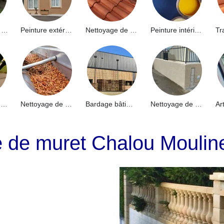
Hydrofuge de façade 91
Peinture extérieure 91
Nettoyage de toiture 91
Peinture intérieure 91
Nettoyage de terrasse 91
Nettoyage de gouttières 91
Bardage bâtiment industriel 91
Nettoyage de muret 91
e de muret Chalou Mouli