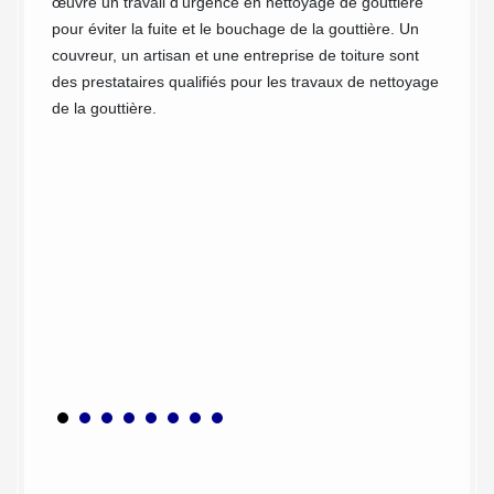
très
œuvre un travail d’urgence en nettoyage de gouttière
ut dire
pour éviter la fuite et le bouchage de la gouttière. Un
Si votr
rait
couvreur, un artisan et une entreprise de toiture sont
vos gou
liser
des prestataires qualifiés pour les travaux de nettoyage
feuille
de la gouttière.
néglige
feuille
de grav
plus ta
gouttiè
vous pr
gouttiè
une cra
descent
de feui
conduit