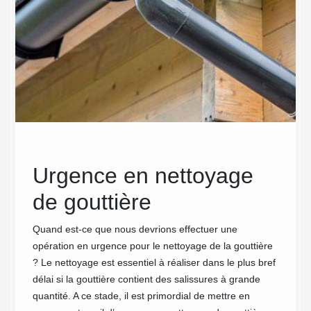
Urgence en nettoyage
Le 
de gouttière
gou
Cou
ouchée ?
Quand est-ce que nous devrions effectuer une
 niveau
opération en urgence pour le nettoyage de la gouttière
Des
chéité
? Le nettoyage est essentiel à réaliser dans le plus bref
emp
 pente,
délai si la gouttière contient des salissures à grande
çade.
quantité. A ce stade, il est primordial de mettre en
de 