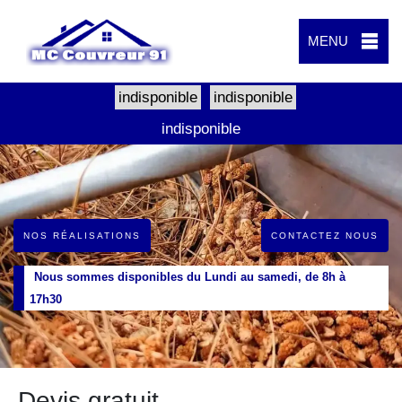
MENU
indisponible
indisponible
indisponible
NOS RÉALISATIONS
CONTACTEZ NOUS
Nous sommes disponibles du Lundi au samedi, de 8h à
17h30
Devis gratuit