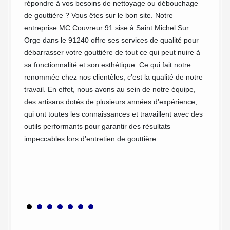
s tous
répondre à vos besoins de nettoyage ou débouchage
gou
ment
de gouttière ? Vous êtes sur le bon site. Notre
Avec
entreprise MC Couvreur 91 sise à Saint Michel Sur
Si votr
uccès
Orge dans le 91240 offre ses services de qualité pour
vos gou
ondre à
débarrasser votre gouttière de tout ce qui peut nuire à
feuille
1240.
sa fonctionnalité et son esthétique. Ce qui fait notre
néglige
ompter
renommée chez nos clientèles, c’est la qualité de notre
feuille
retien
travail. En effet, nous avons au sein de notre équipe,
de grav
re
des artisans dotés de plusieurs années d’expérience,
plus ta
'eau.
qui ont toutes les connaissances et travaillent avec des
gouttiè
outils performants pour garantir des résultats
vous pr
age et
impeccables lors d’entretien de gouttière.
nettoy
mettre 
feuille
d’empêc
de desc