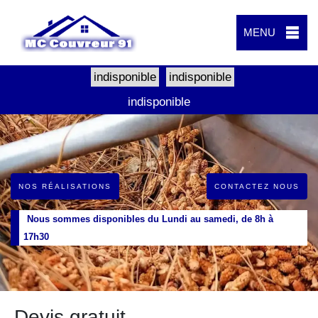
MENU
indisponible
indisponible
indisponible
NOS RÉALISATIONS
CONTACTEZ NOUS
Nous sommes disponibles du Lundi au samedi, de 8h à
17h30
Devis gratuit