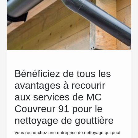
Bénéficiez de tous les
Le 
avantages à recourir
gou
aux services de MC
Cou
Couvreur 91 pour le
Mic
re
nettoyage de gouttière
dis
l’o
té
Vous recherchez une entreprise de nettoyage qui peut