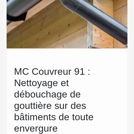
MC Couvreur 91 :
Un 
Nettoyage et
bon
débouchage de
gou
ouchée ?
 niveau
gouttière sur des
en
chéité
bâtiments de toute
91 
 pente,
çade.
envergure
Riv
très