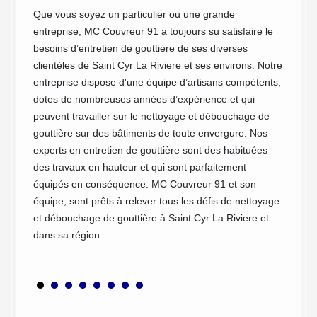
ut dire
Que vous soyez un particulier ou une grande
L'entre
rait
entreprise, MC Couvreur 91 a toujours su satisfaire le
pour pr
liser
besoins d’entretien de gouttière de ses diverses
élément
clientèles de Saint Cyr La Riviere et ses environs. Notre
eaux pl
entreprise dispose d'une équipe d’artisans compétents,
crasse 
dotes de nombreuses années d’expérience et qui
conduir
peuvent travailler sur le nettoyage et débouchage de
Couvre
gouttière sur des bâtiments de toute envergure. Nos
votre g
experts en entretien de gouttière sont des habituées
afin qu
des travaux en hauteur et qui sont parfaitement
tangage
équipés en conséquence. MC Couvreur 91 et son
général
équipe, sont prêts à relever tous les défis de nettoyage
système
et débouchage de gouttière à Saint Cyr La Riviere et
impecca
dans sa région.