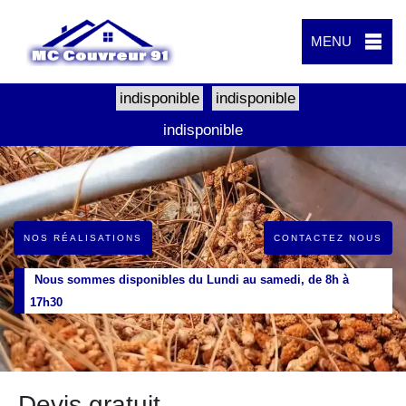
MENU
indisponible
indisponible
indisponible
NOS RÉALISATIONS
CONTACTEZ NOUS
Nous sommes disponibles du Lundi au samedi, de 8h à
17h30
Devis gratuit