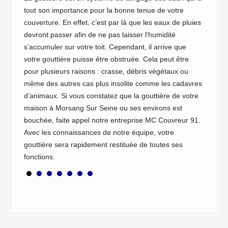
 peuvent
de la h
tout son importance pour la bonne tenue de votre
un éch
couverture. En effet, c’est par là que les eaux de pluies
 le plus
amateur
devront passer afin de ne pas laisser l’humidité
toyage.
dans le
s’accumuler sur votre toit. Cependant, il arrive que
sécurit
votre gouttière puisse être obstruée. Cela peut être
rrivée
à leur 
pour plusieurs raisons : crasse, débris végétaux ou
he de
dernier
même des autres cas plus insolite comme les cadavres
uper de
accompl
d’animaux. Si vous constatez que la gouttière de votre
t le
et ses 
maison à Morsang Sur Seine ou ses environs est
nettoya
bouchée, faite appel notre entreprise MC Couvreur 91.
Avec les connaissances de notre équipe, votre
gouttière sera rapidement restituée de toutes ses
fonctions.