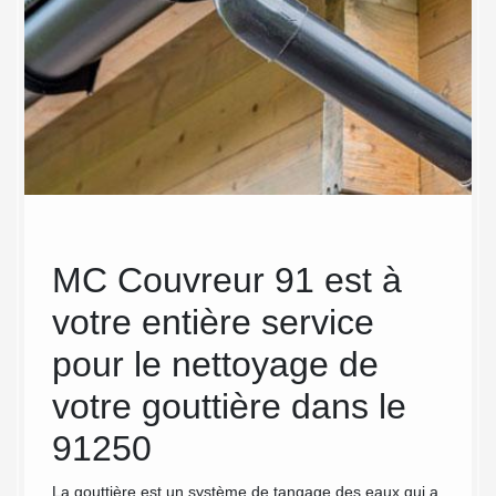
MC Couvreur 91 est à
MC
votre entière service
net
on
pour le nettoyage de
en 
votre gouttière dans le
Nettoye
particu
91250
oblème
précaut
t au
de chut
La gouttière est un système de tangage des eaux qui a