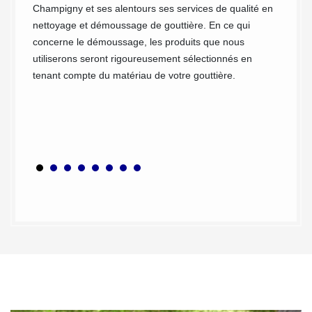
tous vo
onduit,
Champigny et ses alentours ses services de qualité en
Particu
c des
nettoyage et démoussage de gouttière. En ce qui
sur nou
e de MC
concerne le démoussage, les produits que nous
de gout
ouvera
utiliserons seront rigoureusement sélectionnés en
puisse 
tenant compte du matériau de votre gouttière.
Toujour
accompa
débouc