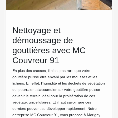
us
Nettoyage et
MC
on
démoussage de
Inv
gouttières avec MC
fia
re
Couvreur 91
ent
net
procède
En plus des crasses, il n’est pas rare que votre
tout
gouttière puisse être envahi par les mousses et les
Notre 
re
lichens. En effet, l’humidité et les déchets de végétation
reconnu
ion
qui pourraient s’accumuler sur votre gouttière puisse
les dom
 avec
devenir le terrain idéal pour la prolifération de ces
pour le
usses
végétaux unicellulaires. Et il faut savoir que ces
des an
derniers peuvent se développer rapidement. Notre
toutes 
és sera
entreprise MC Couvreur 91, vous propose à Morigny