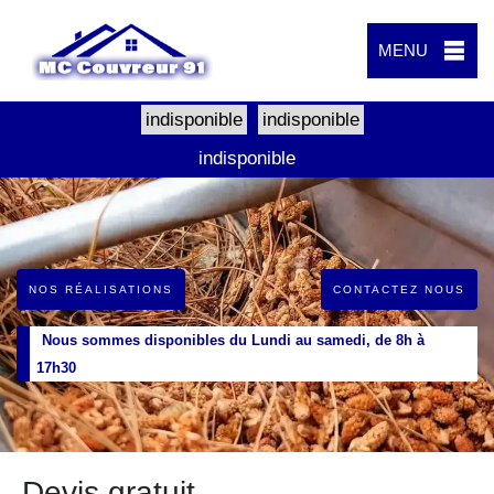
MENU
indisponible
indisponible
indisponible
NOS RÉALISATIONS
CONTACTEZ NOUS
Nous sommes disponibles du Lundi au samedi, de 8h à
17h30
Devis gratuit