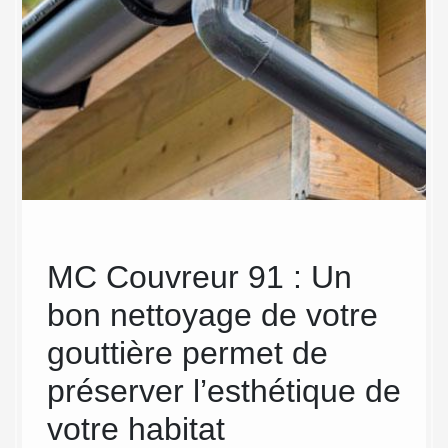
MC Couvreur 91 : Un
Les
bon nettoyage de votre
Co
gouttière permet de
dép
préserver l’esthétique de
dan
votre habitat
net