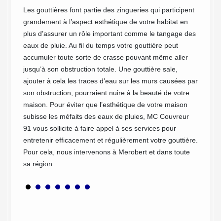
Les gouttières font partie des zingueries qui participent
Vous co
grandement à l’aspect esthétique de votre habitat en
nettoy
il en
plus d’assurer un rôle important comme le tangage des
fournit
mpéries.
eaux de pluie. Au fil du temps votre gouttière peut
besoins
est
accumuler toute sorte de crasse pouvant même aller
du cont
nc pas
jusqu’à son obstruction totale. Une gouttière sale,
directe
toyage
ajouter à cela les traces d’eau sur les murs causées par
Nous te
ns
son obstruction, pourraient nuire à la beauté de votre
déplace
s. Avec
maison. Pour éviter que l’esthétique de votre maison
débouch
à
subisse les méfaits des eaux de pluies, MC Couvreur
à conta
s
91 vous sollicite à faire appel à ses services pour
pouvoir
entretenir efficacement et régulièrement votre gouttière.
en peu
Pour cela, nous intervenons à Merobert et dans toute
sa région.