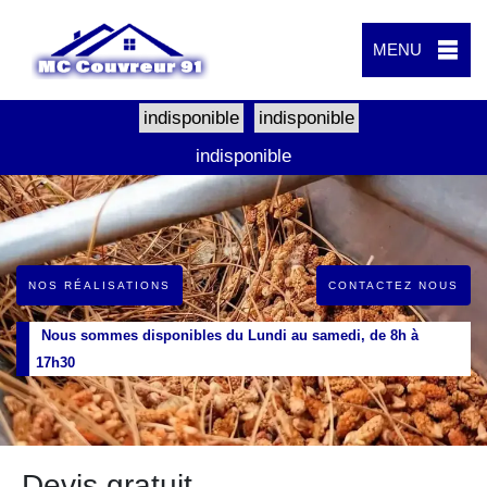
MENU
indisponible
indisponible
indisponible
NOS RÉALISATIONS
CONTACTEZ NOUS
Nous sommes disponibles du Lundi au samedi, de 8h à
17h30
Devis gratuit