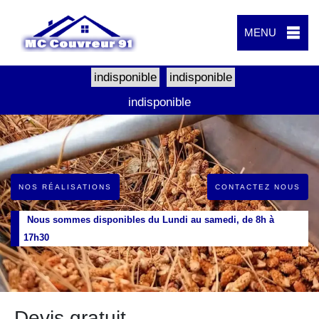
MENU
indisponible
indisponible
indisponible
NOS RÉALISATIONS
CONTACTEZ NOUS
Nous sommes disponibles du Lundi au samedi, de 8h à
17h30
Devis gratuit