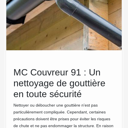
MC Couvreur 91 : Un
Net
re
nettoyage de gouttière
dé
en toute sécurité
gou
e de
eff
Nettoyer ou déboucher une gouttière n'est pas
particulièrement compliquée. Cependant, certaines
Cou
précautions doivent être prises pour éviter les risques
équ
de chute et ne pas endommager la structure. En raison
icipent