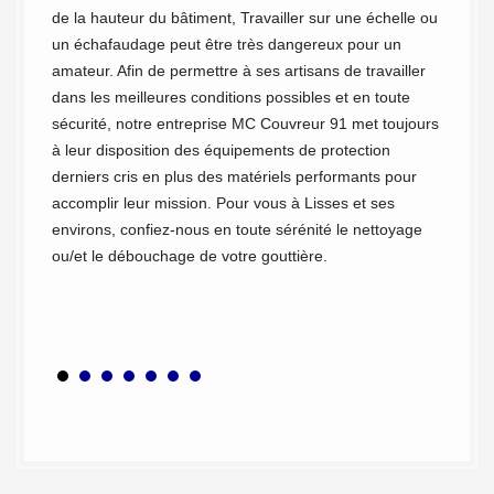
de la hauteur du bâtiment, Travailler sur une échelle ou
at en
Entrete
un échafaudage peut être très dangereux pour un
age des
va de l
amateur. Afin de permettre à ses artisans de travailler
ut
Si votr
dans les meilleures conditions possibles et en toute
aller
sûremen
sécurité, notre entreprise MC Couvreur 91 met toujours
,
nécessa
à leur disposition des équipements de protection
sées par
et le d
derniers cris en plus des matériels performants pour
votre
complém
accomplir leur mission. Pour vous à Lisses et ses
aison
le savo
environs, confiez-nous en toute sérénité le nettoyage
vreur
et les
ou/et le débouchage de votre gouttière.
r
pouvons
uttière.
débouch
ute sa
efficac