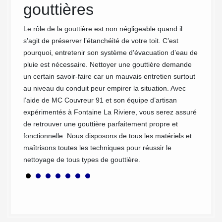
gouttières
qui pou
devenir
il en
Le rôle de la gouttière est non négligeable quand il
végétau
mpéries.
s’agit de préserver l’étanchéité de votre toit. C’est
dernier
est
pourquoi, entretenir son système d’évacuation d’eau de
entrep
nc pas
pluie est nécessaire. Nettoyer une gouttière demande
La Rivi
toyage
un certain savoir-faire car un mauvais entretien surtout
nettoya
ns
au niveau du conduit peur empirer la situation. Avec
concer
s. Avec
l’aide de MC Couvreur 91 et son équipe d’artisan
utilise
à
expérimentés à Fontaine La Riviere, vous serez assuré
tenant 
 dont
de retrouver une gouttière parfaitement propre et
r le
fonctionnelle. Nous disposons de tous les matériels et
en peu
maîtrisons toutes les techniques pour réussir le
nettoyage de tous types de gouttière.