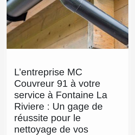
L’entreprise MC
Net
Couvreur 91 à votre
dé
service à Fontaine La
gou
Riviere : Un gage de
Co
réussite pour le
En plus
gouttiè
nettoyage de vos
lichens