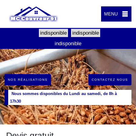
MENU
indisponible
indisponible
indisponible
NOS RÉALISATIONS
CONTACTEZ NOUS
Nous sommes disponibles du Lundi au samedi, de 8h à
17h30
Devis gratuit