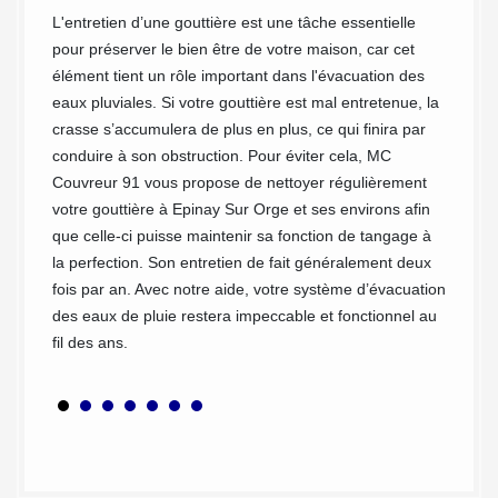
les
étape p
L'entretien d’une gouttière est une tâche essentielle
gétation
d’abord
pour préserver le bien être de votre maison, car cet
uisse
l’évacu
élément tient un rôle important dans l'évacuation des
es
peut êt
eaux pluviales. Si votre gouttière est mal entretenue, la
un nett
crasse s’accumulera de plus en plus, ce qui finira par
re
sont ob
conduire à son obstruction. Pour éviter cela, MC
nay Sur
produit
Couvreur 91 vous propose de nettoyer régulièrement
envisag
votre gouttière à Epinay Sur Orge et ses environs afin
i
nous pr
que celle-ci puisse maintenir sa fonction de tangage à
brosses
la perfection. Son entretien de fait généralement deux
en
Couvreu
fois par an. Avec notre aide, votre système d’évacuation
son écl
des eaux de pluie restera impeccable et fonctionnel au
fil des ans.