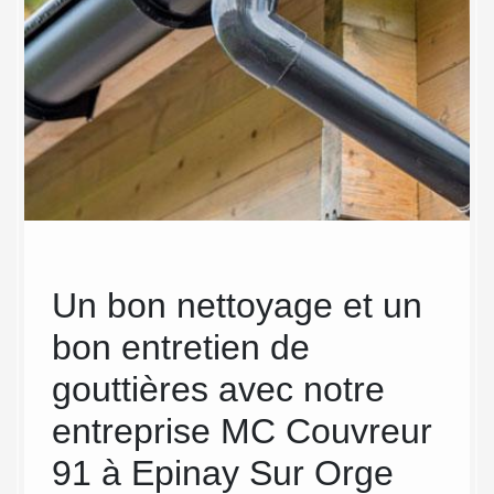
Un bon nettoyage et un
MC
bon entretien de
eff
gouttières avec notre
ch
entreprise MC Couvreur
net
91 à Epinay Sur Orge
Pour ne