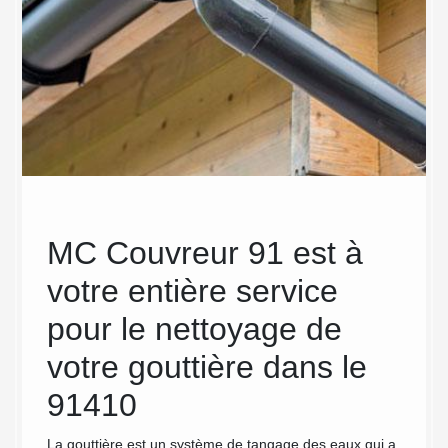
et
MC Couvreur 91 est à
Net
votre entière service
dé
pour le nettoyage de
gou
ns
votre gouttière dans le
eff
C
91410
Cou
éq
La gouttière est un système de tangage des eaux qui a