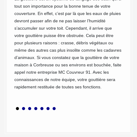
tout son importance pour la bonne tenue de votre
Entrete
couverture. En effet, c’est par là que les eaux de pluies
va de l
devront passer afin de ne pas laisser l’humidité
Si votr
s’accumuler sur votre toit. Cependant, il arrive que
ière à
sûremen
votre gouttière puisse être obstruée. Cela peut être
rmulaire
nécessa
pour plusieurs raisons : crasse, débris végétaux ou
 brefs
et le d
même des autres cas plus insolite comme les cadavres
e
complém
d’animaux. Si vous constatez que la gouttière de votre
s les
le savo
maison à Corbreuse ou ses environs est bouchée, faite
os prix.
Corbre
appel notre entreprise MC Couvreur 91. Avec les
ocument
disposo
connaissances de notre équipe, votre gouttière sera
s avez
nettoya
rapidement restituée de toutes ses fonctions.
r tout
de temp