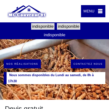
MENU
indisponible
indisponible
indisponible
NOS RÉALISATIONS
CONTACTEZ NOUS
Nous sommes disponibles du Lundi au samedi, de 8h à
17h30
Devis gratuit