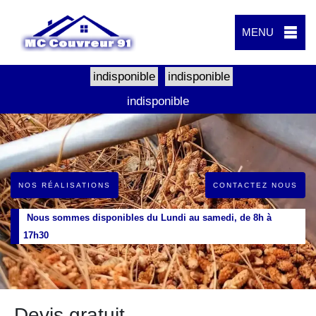
MENU
indisponible
indisponible
indisponible
NOS RÉALISATIONS
CONTACTEZ NOUS
Nous sommes disponibles du Lundi au samedi, de 8h à
17h30
Devis gratuit