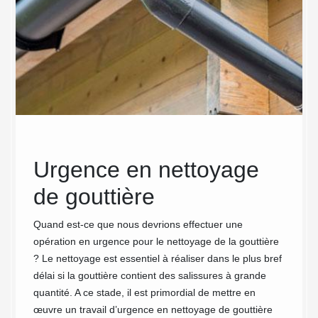
un
Urgence en nettoyage
MC
de gouttière
net
en 
Quand est-ce que nous devrions effectuer une
opération en urgence pour le nettoyage de la gouttière
eur
Nettoye
? Le nettoyage est essentiel à réaliser dans le plus bref
particu
délai si la gouttière contient des salissures à grande
précaut
quantité. A ce stade, il est primordial de mettre en
de chut
elle
œuvre un travail d’urgence en nettoyage de gouttière