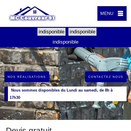
MENU
indisponible
indisponible
indisponible
NOS RÉALISATIONS
CONTACTEZ NOUS
Nous sommes disponibles du Lundi au samedi, de 8h à
17h30
Devis gratuit