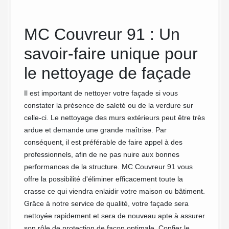
MC Couvreur 91 : Un
MC
 à
savoir-faire unique pour
sav
s
le nettoyage de façade
net
Il est important de nettoyer votre façade si vous
Il exis
constater la présence de saleté ou de la verdure sur
murs ex
celle-ci. Le nettoyage des murs extérieurs peut être très
fil des
ardue et demande une grande maîtrise. Par
avec le
conséquent, il est préférable de faire appel à des
ne se d
tant
professionnels, afin de ne pas nuire aux bonnes
notre e
performances de la structure. MC Couvreur 91 vous
les sol
offre la possibilité d'éliminer efficacement toute la
extérie
sons
crasse ce qui viendra enlaidir votre maison ou bâtiment.
toutes 
aces
Grâce à notre service de qualité, votre façade sera
disposo
anches
nettoyée rapidement et sera de nouveau apte à assurer
nettoya
son rôle de protection de façon optimale. Confier le