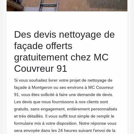
ade
Des devis nettoyage de
MC
façade offerts
Pro
 de
gratuitement chez MC
exp
Couvreur 91
de
Si vous souhaitez livrer votre projet de nettoyage de
Notre 
façade à Montgeron ou ses environs à MC Couvreur
nombre
des
91, vous êtes sollicité à faire une demande de devis.
l’entre
lides
Les devis que nous fournissons à nos clients sont
capacit
ue
gratuits, sans engagement, entièrement personnalisés
meilleu
 Grâce
et très détaillés. Il vous suffit tout simple de remplir le
dont il
ge et à
formulaire mis à votre disposition. Notre réponse vous
saletés
pouvons
sera envoyée dans les 24 heures suivant l'envoi de la
envahir