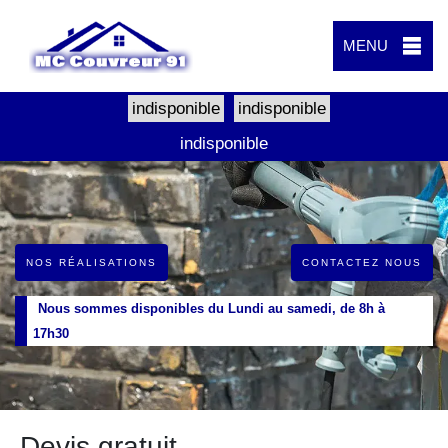
MENU
indisponible
indisponible
indisponible
NOS RÉALISATIONS
CONTACTEZ NOUS
Nous sommes disponibles du Lundi au samedi, de 8h à
17h30
Devis gratuit