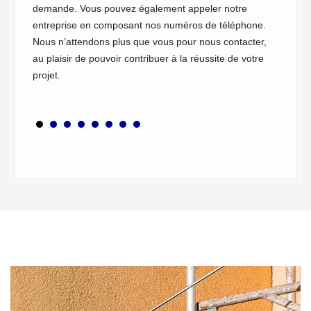
oute la
demande. Vous pouvez également appeler notre
nettoya
os murs
entreprise en composant nos numéros de téléphone.
besoins
re vos
Nous n’attendons plus que vous pour nous contacter,
ayez de
affecter
au plaisir de pouvoir contribuer à la réussite de votre
nouveau
projet.