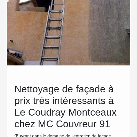
r
Nettoyage de façade à
MC 
prix très intéressants à
uni
Le Coudray Montceaux
éc
térieur
avant
chez MC Couvreur 91
le 
vous
tion de
Œuvrant dans le domaine de l’entretien de façade
Ayant l