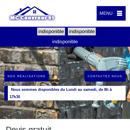
MENU
indisponible
indisponible
indisponible
NOS RÉALISATIONS
CONTACTEZ NOUS
Nous sommes disponibles du Lundi au samedi, de 8h à
17h30
Devis gratuit