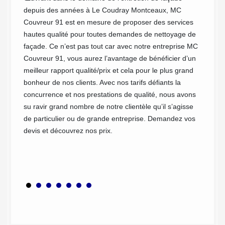
depuis des années à Le Coudray Montceaux, MC
Le Coud
ez le
Couvreur 91 est en mesure de proposer des services
produit
ande de
hautes qualité pour toutes demandes de nettoyage de
produit
source
façade. Ce n’est pas tout car avec notre entreprise MC
respect
ement
Couvreur 91, vous aurez l’avantage de bénéficier d’un
égaleme
meilleur rapport qualité/prix et cela pour le plus grand
pouvez
bonheur de nos clients. Avec nos tarifs défiants la
équipe 
concurrence et nos prestations de qualité, nous avons
respect
su ravir grand nombre de notre clientèle qu’il s’agisse
revêtem
de particulier ou de grande entreprise. Demandez vos
élimine
devis et découvrez nos prix.
parasit