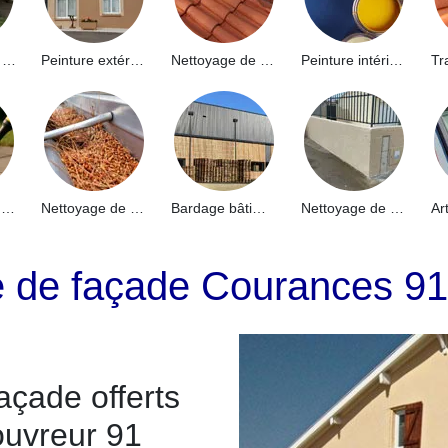
Hydrofuge de façade 91
Peinture extérieure 91
Nettoyage de toiture 91
Peinture intérieure 91
Nettoyage de terrasse 91
Nettoyage de gouttières 91
Bardage bâtiment industriel 91
Nettoyage de muret 91
ge de façade Courances 9
açade offerts
ouvreur 91