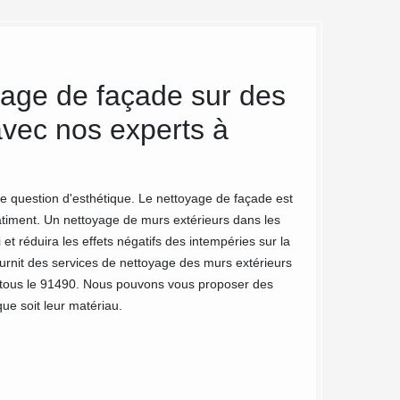
age de façade sur des
MC Couv
 avec nos experts à
qualité 
Un bon nettoyage g
endommagés. Consc
e question d'esthétique. Le nettoyage de façade est
gage qualité. Tout
 bâtiment. Un nettoyage de murs extérieurs dans les
nettoyage de quali
 et réduira les effets négatifs des intempéries sur la
particulier ou pou
ournit des services de nettoyage des murs extérieurs
vous vous trouvez
 tous le 91490. Nous pouvons vous proposer des
ue soit leur matériau.