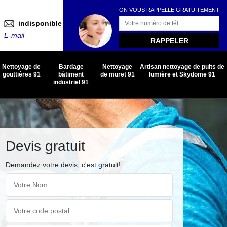
ON VOUS RAPPELLE GRATUITEMENT
indisponible
E-mail
Nettoyage de
Bardage
Nettoyage
Artisan nettoyage de puits de
gouttières 91
bâtiment
de muret 91
lumière et Skydome 91
industriel 91
Devis gratuit
Demandez votre devis, c'est gratuit!