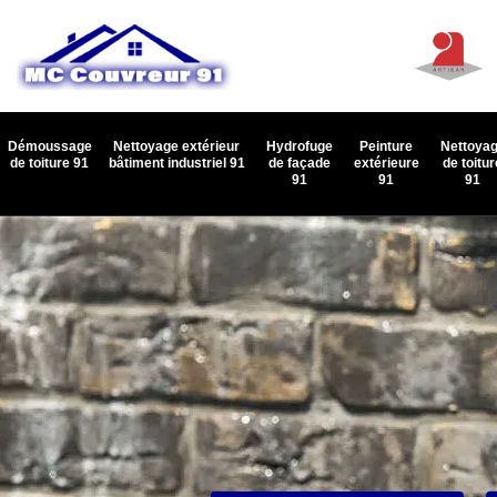
Démoussage
Nettoyage extérieur
Hydrofuge
Peinture
Nettoya
de toiture 91
bâtiment industriel 91
de façade
extérieure
de toitur
91
91
91