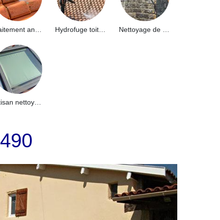
Traitement anti-mousse toiture 91
Hydrofuge toiture 91
Nettoyage de façade 91
Artisan nettoyage de puits de lumière et Skydome 91
1490