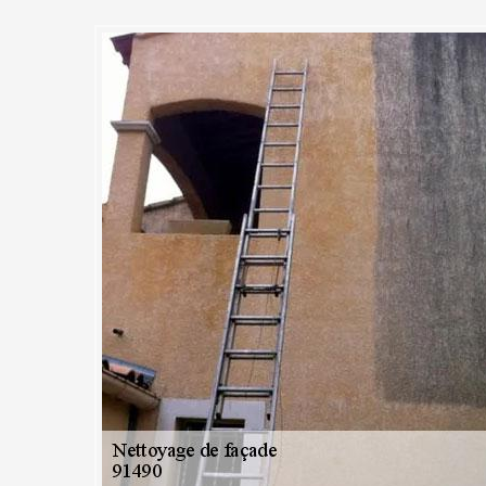
 : L’examen de votre façade à
s alentours avant son nettoya
 ne doit pas être ignorée, car la qualité des travaux de nettoyage en d
rieurs des bâtiments peuvent subir divers dégâts causés par les intemp
ur et à mesure que le temps passe. Pendant le diagnostic, MC Couvreur
rteront une grande attention aux moindres détails qu’il faut savoir sur 
 bilan précis. Des solutions de nettoyage appropriée seront apportées se