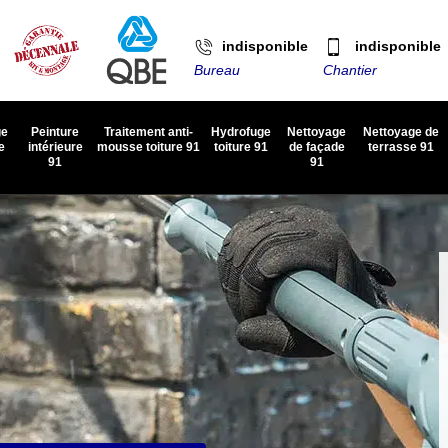
indisponible
indisponible
Bureau
Chantier
ge
Peinture
Traitement anti-
Hydrofuge
Nettoyage
Nettoyage de
e
intérieure
mousse toiture 91
toiture 91
de façade
terrasse 91
91
91