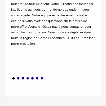
tout état de mur extérieur. Nous utilisons des matériels
e façade
l'atmos
intelligents qui nous permet de ne pas endommager
 la
façades
votre façade. Notre équipe est entièrement à votre
térieurs
autres 
écoute si vous avez des questions sur la nature de
sont tr
notre offre. Alors, n’hésitez pas à nous contacter pour
atifs
ci font
avoir plus d’information. Nous pouvons déplacer dans
. Notre
progres
toute la région de Corbeil Essonnes 91100 pour réaliser
de
finalem
notre prestation.
ts de
terme e
us le
entrep
ques de
apte à 
ue soit
soin de