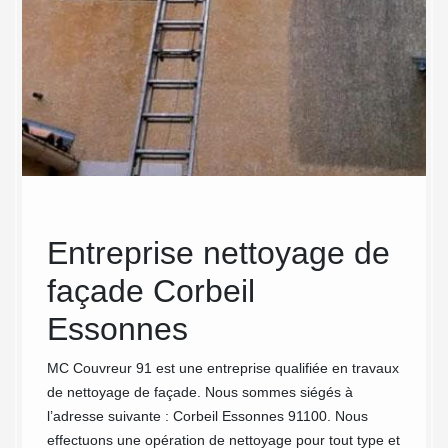
Entreprise nettoyage de
MC
sur
façade Corbeil
Net
tes
Essonnes
éli
rts
vég
MC Couvreur 91 est une entreprise qualifiée en travaux
de nettoyage de façade. Nous sommes siégés à
vos
l’adresse suivante : Corbeil Essonnes 91100. Nous
effectuons une opération de nettoyage pour tout type et
lement
En rais