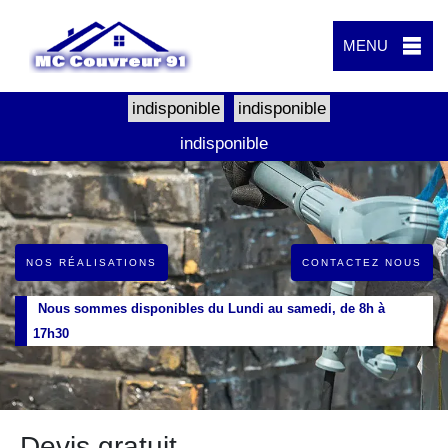
MENU
indisponible
indisponible
indisponible
NOS RÉALISATIONS
CONTACTEZ NOUS
Nous sommes disponibles du Lundi au samedi, de 8h à
17h30
Devis gratuit