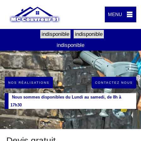
MENU
indisponible
indisponible
indisponible
NOS RÉALISATIONS
CONTACTEZ NOUS
Nous sommes disponibles du Lundi au samedi, de 8h à
17h30
Devis gratuit