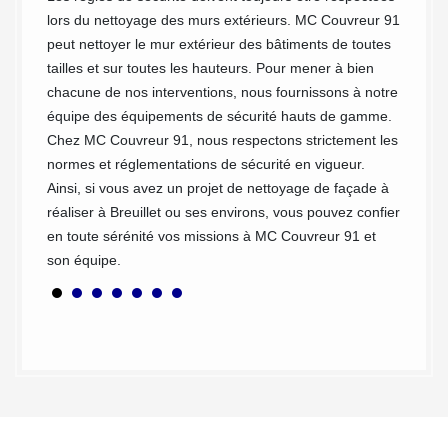
notre e
hens et
lors du nettoyage des murs extérieurs. MC Couvreur 91
les sol
ires
peut nettoyer le mur extérieur des bâtiments de toutes
extérie
. Ceux-
tailles et sur toutes les hauteurs. Pour mener à bien
toutes 
ion
chacune de nos interventions, nous fournissons à notre
disposo
équipe des équipements de sécurité hauts de gamme.
nettoya
ong
Chez MC Couvreur 91, nous respectons strictement les
normes et réglementations de sécurité en vigueur.
Ainsi, si vous avez un projet de nettoyage de façade à
oin de
réaliser à Breuillet ou ses environs, vous pouvez confier
en toute sérénité vos missions à MC Couvreur 91 et
son équipe.