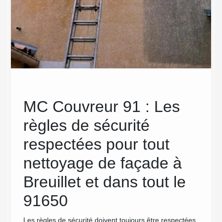
MC Couvreur 91 : Les
MC
et
règles de sécurité
sav
respectées pour tout
net
ur
nettoyage de façade à
Il exis
murs ex
Breuillet et dans tout le
fil des
91650
avec le
ité de
ne se d
s
Les règles de sécurité doivent toujours être respectées