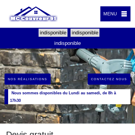
MENU
indisponible
indisponible
indisponible
NOS RÉALISATIONS
CONTACTEZ NOUS
Nous sommes disponibles du Lundi au samedi, de 8h à
17h30
Devis gratuit