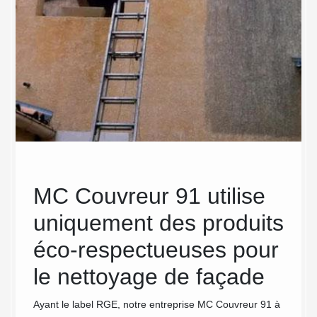
MC Couvreur 91 utilise
Pri
 MC
uniquement des produits
ext
tre
éco-respectueuses pour
Se rens
est trè
le nettoyage de façade
de choi
menez 
Ayant le label RGE, notre entreprise MC Couvreur 91 à