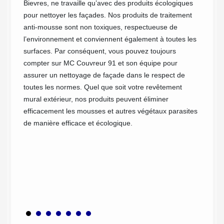
prix ri
Bievres, ne travaille qu’avec des produits écologiques
possibi
pour nettoyer les façades. Nos produits de traitement
droit d
anti-mousse sont non toxiques, respectueuse de
devis. 
l’environnement et conviennent également à toutes les
de votre
financi
surfaces. Par conséquent, vous pouvez toujours
priété
des tra
compter sur MC Couvreur 91 et son équipe pour
ourrait
assurer un nettoyage de façade dans le respect de
de son
toutes les normes. Quel que soit votre revêtement
 et
mural extérieur, nos produits peuvent éliminer
rs
efficacement les mousses et autres végétaux parasites
ar
de manière efficace et écologique.
, etc.
a à
abita.
ition à
oposant