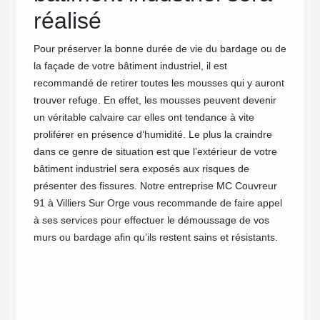
ir un
réalisé
en
ant
t
91
Pour préserver la bonne durée de vie du bardage ou de
 de
la façade de votre bâtiment industriel, il est
commandé
Notre e
recommandé de retirer toutes les mousses qui y auront
e et
industr
trouver refuge. En effet, les mousses peuvent devenir
yage
Sur Org
un véritable calvaire car elles ont tendance à vite
té des
répondr
proliférer en présence d’humidité. Le plus la craindre
de haut
dans ce genre de situation est que l’extérieur de votre
d’artis
bâtiment industriel sera exposés aux risques de
main l’
présenter des fissures. Notre entreprise MC Couvreur
bâtimen
91 à Villiers Sur Orge vous recommande de faire appel
seuleme
à ses services pour effectuer le démoussage de vos
la qual
murs ou bardage afin qu’ils restent sains et résistants.
Faites-
projet 
Couvreu
nous li
attente