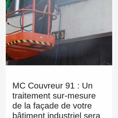
de
MC Couvreur 91 : Un
Net
traitement sur-mesure
bât
de la façade de votre
Vo
des
 de
bâtiment industriel sera
en