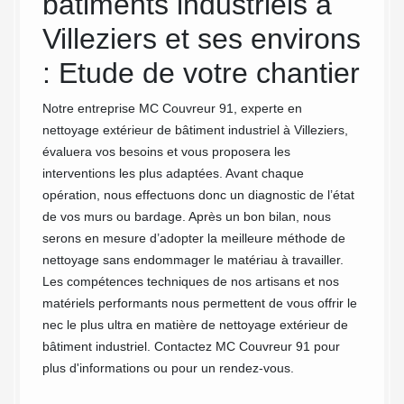
bâtiments industriels à
con
bâtiment
r
Villeziers et ses environs
ext
ne
: Etude de votre chantier
bât
age de
iel.
Co
Notre entreprise MC Couvreur 91, experte en
des
nettoyage extérieur de bâtiment industriel à Villeziers,
on n’est
Pour no
évaluera vos besoins et vous proposera les
ice
satisfa
interventions les plus adaptées. Avant chaque
dans
projets
opération, nous effectuons donc un diagnostic de l’état
tenons 
de vos murs ou bardage. Après un bon bilan, nous
un acc
serons en mesure d’adopter la meilleure méthode de
nous no
nettoyage sans endommager le matériau à travailler.
parfait
Les compétences techniques de nos artisans et nos
rester 
matériels performants nous permettent de vous offrir le
dans le
nec le plus ultra en matière de nettoyage extérieur de
avec no
bâtiment industriel. Contactez MC Couvreur 91 pour
projet,
plus d'informations ou pour un rendez-vous.
pratiqu
industri