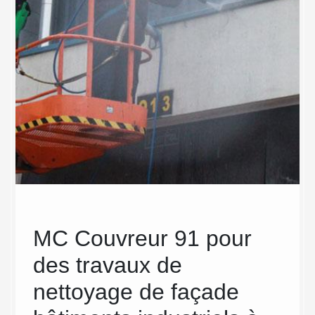
MC Couvreur 91 pour
Bén
des travaux de
ac
nettoyage de façade
pro