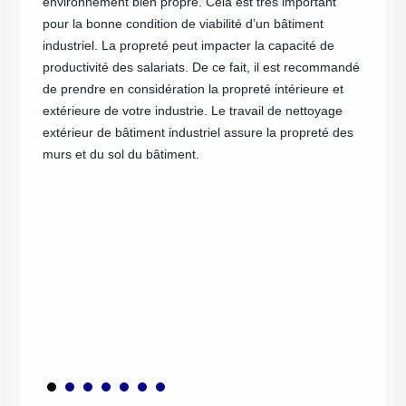
y
cli
environnement bien propre. Cela est très important
pour la bonne condition de viabilité d’un bâtiment
ser
industriel. La propreté peut impacter la capacité de
productivité des salariats. De ce fait, il est recommandé
a Briche
Rien n’
de prendre en considération la propreté intérieure et
règnent
de nett
extérieure de votre industrie. Le travail de nettoyage
s
avons o
extérieur de bâtiment industriel assure la propreté des
 de
des ann
murs et du sol du bâtiment.
eut vous
qui ont
ardage
parfait
e dans
notre s
sieurs
litige.
vreur
recherc
pes de
prendre
bâtimen
sommes 