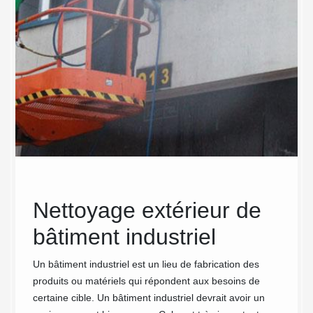
Nettoyage extérieur de
Net
rise
bâtiment industriel
bât
le
Sou
Un bâtiment industriel est un lieu de fabrication des
produits ou matériels qui répondent aux besoins de
t
MC
certaine cible. Un bâtiment industriel devrait avoir un