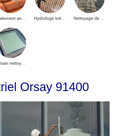
Traitement anti-mousse toiture 91
Hydrofuge toiture 91
Nettoyage de façade 91
Artisan nettoyage de puits de lumière et Skydome 91
triel Orsay 91400