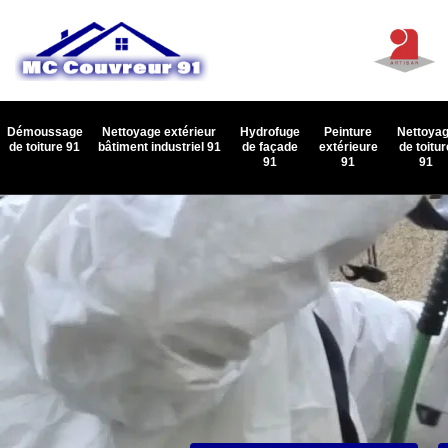
Démoussage
Nettoyage extérieur
Hydrofuge
Peinture
Nettoya
de toiture 91
bâtiment industriel 91
de façade
extérieure
de toitur
91
91
91