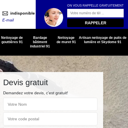
ON VOUS RAPPELLE GRATUITEMENT
indisponible
E-mail
Nettoyage de
Bardage
Nettoyage
Artisan nettoyage de puits de
gouttières 91
bâtiment
de muret 91
lumière et Skydome 91
industriel 91
Devis gratuit
Demandez votre devis, c'est gratuit!