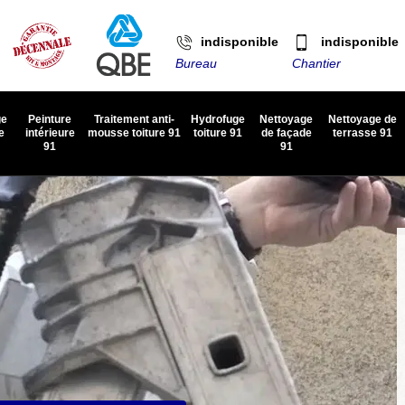
indisponible
indisponible
Bureau
Chantier
ge
Peinture
Traitement anti-
Hydrofuge
Nettoyage
Nettoyage de
e
intérieure
mousse toiture 91
toiture 91
de façade
terrasse 91
91
91