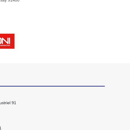
rsay 91400
striel 91
1