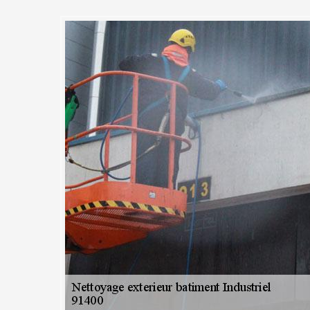
 pour des travaux de nettoyag
ents industriels à Orsay et ses
e de votre chantier
perte en nettoyage extérieur de bâtiment industriel à Orsay, évaluera
ventions les plus adaptées. Avant chaque opération, nous effectuons d
 bardage. Après un bon bilan, nous serons en mesure d’adopter la meil
er le matériau à travailler. Les compétences techniques de nos arti
ettent de vous offrir le nec le plus ultra en matière de nettoyage exté
Couvreur 91 pour plus d'informations ou pour un rendez-vous.