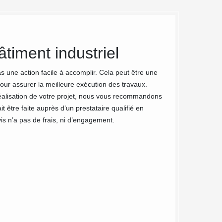
timent industriel
Faites a
professi
as une action facile à accomplir. Cela peut être une
our assurer la meilleure exécution des travaux.
industri
réalisation de votre projet, nous vous recommandons
être faite auprès d’un prestataire qualifié en
Les murs de votre b
vis n’a pas de frais, ni d’engagement.
surface ? Vous son
entreprise MC Couv
votre bâtiment ind
nos artisans chez 
industriel.