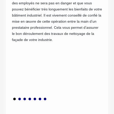
des employés ne sera pas en danger et que vous
aussi p
ents
pouvez bénéficier très longuement les bienfaits de votre
nettoya
ent
bâtiment industriel. Il est vivement conseillé de confié la
doit pa
s dans
mise en œuvre de cette opération entre la main d’un
profess
prestataire professionnel. Cela vous permet d’assurer
l’image
s d’un
le bon déroulement des travaux de nettoyage de la
Couvreu
façade de votre industrie.
avez la 
l’entre
leurs
au fil 
méthod
le. Que
à netto
’hésitez
à vos