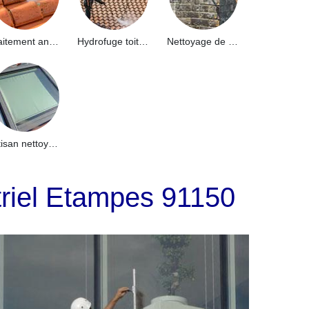
Traitement anti-mousse toiture 91
Hydrofuge toiture 91
Nettoyage de façade 91
Artisan nettoyage de puits de lumière et Skydome 91
triel Etampes 91150