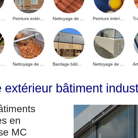
Hydrofuge de façade 91
Peinture extérieure 91
Nettoyage de toiture 91
Peinture intérieure 91
Nettoyage de terrasse 91
Nettoyage de gouttières 91
Bardage bâtiment industriel 91
Nettoyage de muret 91
 extérieur bâtiment indus
âtiments
es en
ise MC