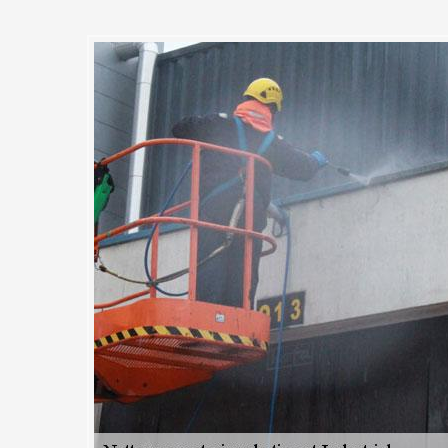
t, sans engagement et délivré e
ures chez MC Couvreur 91
nd on fait appel à un professionnel. Vous êtes décidé à confier le ne
ustriel à MC Couvreur 91 ? vous êtes alors convié la remplir le formulai
 le site. C’est totalement gratuit et sans engagement. Après réception 
votre projet immédiatement. Nous vous le retournerons dans les 24h 
recevrez seront sur-mesure et parfaitement détaillés. Vous avez égal
ntact direct.