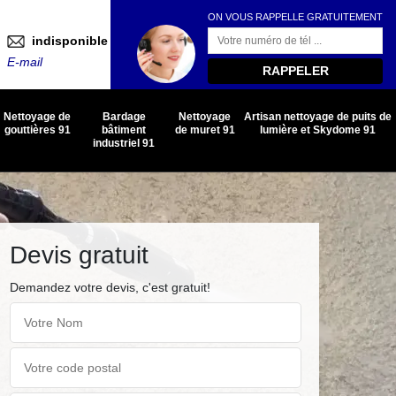
ON VOUS RAPPELLE GRATUITEMENT
indisponible
E-mail
Nettoyage de
Bardage
Nettoyage
Artisan nettoyage de puits de
gouttières 91
bâtiment
de muret 91
lumière et Skydome 91
industriel 91
Devis gratuit
Demandez votre devis, c'est gratuit!