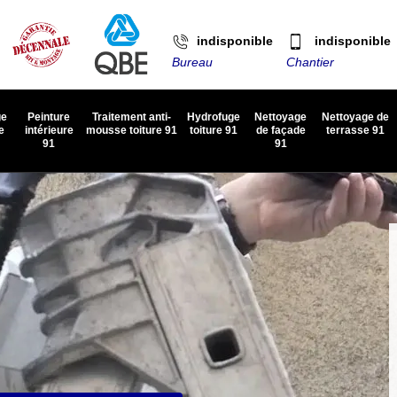
indisponible
indisponible
Bureau
Chantier
ge
Peinture
Traitement anti-
Hydrofuge
Nettoyage
Nettoyage de
e
intérieure
mousse toiture 91
toiture 91
de façade
terrasse 91
91
91