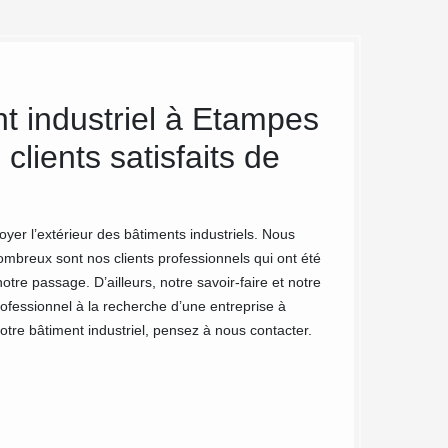
t industriel à Etampes
Nettoyag
lients satisfaits de
meilleu
MC Couvreur 91 est
En effet, l’extérie
yer l’extérieur des bâtiments industriels. Nous
l’entretenir et la
breux sont nos clients professionnels qui ont été
de nettoyer votre 
otre passage. D’ailleurs, notre savoir-faire et notre
pas indifférent. P
professionnel à la recherche d’une entreprise à
gratuitement chez 
tre bâtiment industriel, pensez à nous contacter.