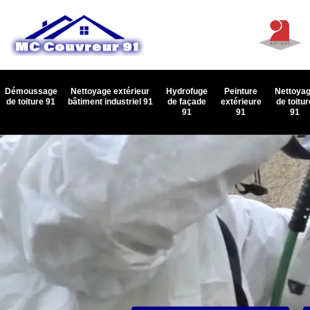
Démoussage
Nettoyage extérieur
Hydrofuge
Peinture
Nettoya
de toiture 91
bâtiment industriel 91
de façade
extérieure
de toitur
91
91
91