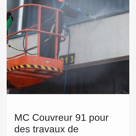
de
MC Couvreur 91 pour
Ne
:
des travaux de
bât