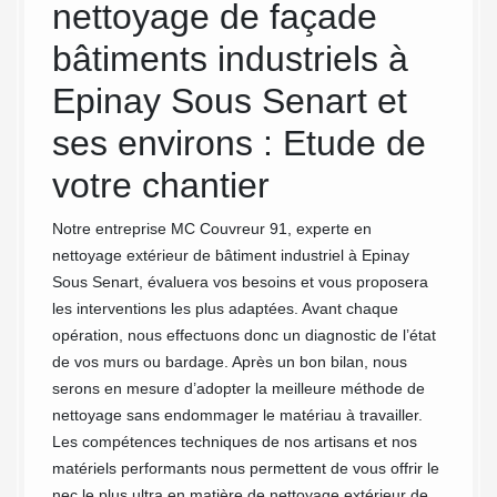
nettoyage de façade
Pourquo
bâtimen
bâtiments industriels à
son éta
eur
Epinay Sous Senart et
devrait
des em
ses environs : Etude de
pouvez 
votre chantier
bâtimen
ment
mise en
Epinay
Notre entreprise MC Couvreur 91, experte en
prestat
ur
nettoyage extérieur de bâtiment industriel à Epinay
le bon 
services
Sous Senart, évaluera vos besoins et vous proposera
façade 
les interventions les plus adaptées. Avant chaque
e en
opération, nous effectuons donc un diagnostic de l’état
de vos murs ou bardage. Après un bon bilan, nous
serons en mesure d’adopter la meilleure méthode de
ectent
nettoyage sans endommager le matériau à travailler.
ormes.
Les compétences techniques de nos artisans et nos
re
matériels performants nous permettent de vous offrir le
nec le plus ultra en matière de nettoyage extérieur de