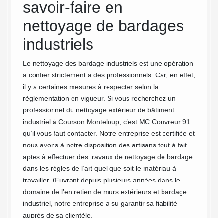
rise
savoir-faire en
des
le
nettoyage de bardages
net
t
industriels
bât
rson
Co
Le nettoyage des bardage industriels est une opération
à confier strictement à des professionnels. Car, en effet,
ses
il y a certaines mesures à respecter selon la
vot
règlementation en vigueur. Si vous recherchez un
professionnel du nettoyage extérieur de bâtiment
 la
Notre e
industriel à Courson Monteloup, c’est MC Couvreur 91
ire
nettoya
qu’il vous faut contacter. Notre entreprise est certifiée et
staurer
Montelo
nous avons à notre disposition des artisans tout à fait
eur 91
interve
aptes à effectuer des travaux de nettoyage de bardage
rs et
opérati
dans les règles de l’art quel que soit le matériau à
ustriel
de vos 
travailler. Œuvrant depuis plusieurs années dans le
Forts de
serons
domaine de l’entretien de murs extérieurs et bardage
ez MC
nettoya
industriel, notre entreprise a su garantir sa fiabilité
e tous
Les com
auprès de sa clientèle.