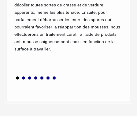
Après 
décoller toutes sortes de crasse et de verdure
étudier
apparents, même les plus tenace. Ensuite, pour
retourn
parfaitement débarrasser les murs des spores qui
devis q
pourraient favoriser la réapparition des mousses, nous
parfait
effectuerons un traitement curatif à l’aide de produits
numéros
anti-mousse soigneusement choisi en fonction de la
surface à travailler.