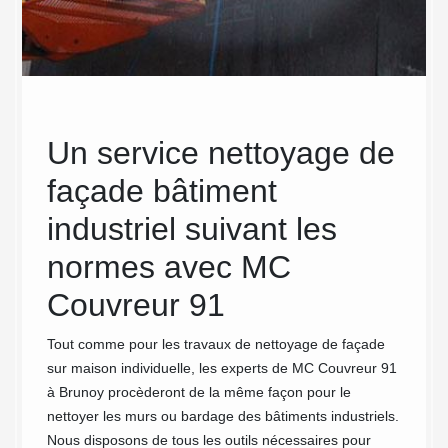
Un service nettoyage de
Un 
façade bâtiment
eng
industriel suivant les
en 
de
server
normes avec MC
ch
el
Couvreur 91
urité
Demande
us
un prof
Tout comme pour les travaux de nettoyage de façade
de votre
nettoya
sur maison individuelle, les experts de MC Couvreur 91
onfié la
MC Couv
à Brunoy procèderont de la même façon pour le
d’un
formula
nettoyer les murs ou bardage des bâtiments industriels.
ssurer
site. C
Nous disposons de tous les outils nécessaires pour
 la