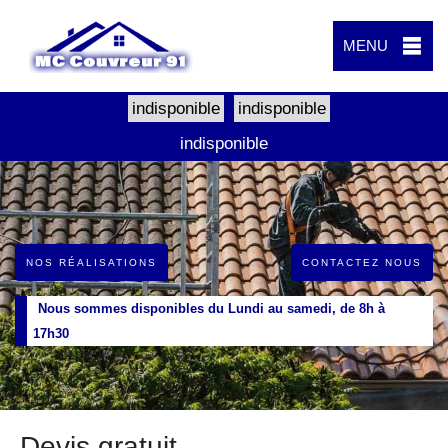
MENU
indisponible
indisponible
indisponible
NOS RÉALISATIONS
CONTACTEZ NOUS
Nous sommes disponibles du Lundi au samedi, de 8h à
17h30
Devis gratuit