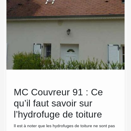
 de
MC Couvreur 91 : Ce
MC
 et
qu’il faut savoir sur
eff
ez
l’hydrofuge de toiture
de 
ry
Cha
Il est à noter que les hydrofuges de toiture ne sont pas