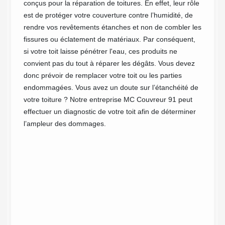
conçus pour la réparation de toitures. En effet, leur rôle
911
est de protéger votre couverture contre l’humidité, de
inc
rendre vos revêtements étanches et non de combler les
votre
fissures ou éclatement de matériaux. Par conséquent,
er votre
Hydrofu
si votre toit laisse pénétrer l'eau, ces produits ne
pour pr
convient pas du tout à réparer les dégâts. Vous devez
de
lui gar
donc prévoir de remplacer votre toit ou les parties
ournira
optimal
endommagées. Vous avez un doute sur l’étanchéité de
permettr
votre toiture ? Notre entreprise MC Couvreur 91 peut
ourra
conditio
effectuer un diagnostic de votre toit afin de déterminer
Il vous
êtes à 
l’ampleur des dommages.
nous
à MC Co
léphone.
pour vo
l’hydro
votre t
faire p