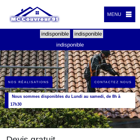
MENU
indisponible
indisponible
indisponible
NOS RÉALISATIONS
CONTACTEZ NOUS
Nous sommes disponibles du Lundi au samedi, de 8h à
17h30
Devis gratuit