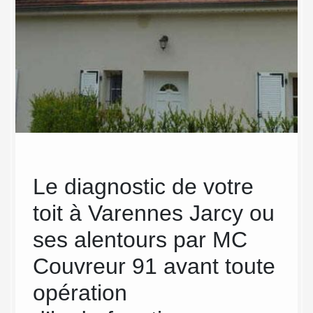
Le diagnostic de votre
Art
toit à Varennes Jarcy ou
hyd
tre
ses alentours par MC
Il est 
réalisa
 et
Couvreur 91 avant toute
capacit
opération
qualité
interve