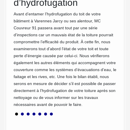
d’hydrofugation
très co
décisi
rcy
Avant d’entamer l’hydrofugation du toit de votre
artisan
tilisés
bâtiment à Varennes Jarcy ou ses alentour, MC
réalisa
 de
Couvreur 91 passera avant tout par une série
d’assur
duits
d'inspections car un mauvais état de la toiture pourrait
d’hydro
 et de
compromettre l’efficacité du produit. À cette fin, nous
examinerons tout d’abord l'état de votre toit et toute
tériaux
perte d'énergie causée par celui-ci. Nous vérifierons
ral etc.
également les autres éléments qui accompagnent votre
é et
couverture comme les systèmes d’évacuations d’eau, le
rait
faitage et les rives, etc. Une fois le bilan établi, nous
mme
serons en mesure de décider s’il est possible de passer
server
directement à l’hydrofugation de votre toiture après son
 en
nettoyage ou de vous informer sur les travaux
nécessaires avant de pouvoir le faire.