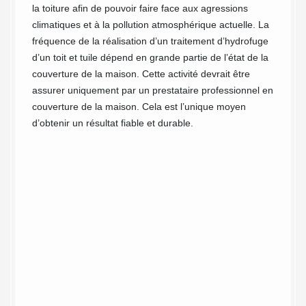
un 
la toiture afin de pouvoir faire face aux agressions
climatiques et à la pollution atmosphérique actuelle. La
pré
fréquence de la réalisation d’un traitement d’hydrofuge
tre
eff
d’un toit et tuile dépend en grande partie de l’état de la
couverture de la maison. Cette activité devrait être
Les age
assurer uniquement par un prestataire professionnel en
que sur
couverture de la maison. Cela est l’unique moyen
 quand
son eff
d’obtenir un résultat fiable et durable.
ation
Couvreu
e
nettoye
s ces
revêtem
adopté
En fonc
e et
nettoyé
fournit
manuel
e
antimou
seront 
nettoya
iter
impermé
our de
Contact