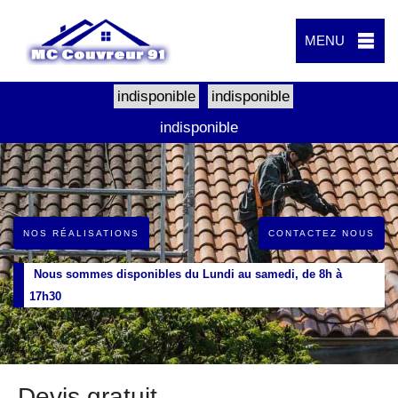
MENU
indisponible
indisponible
indisponible
NOS RÉALISATIONS
CONTACTEZ NOUS
Nous sommes disponibles du Lundi au samedi, de 8h à
17h30
Devis gratuit