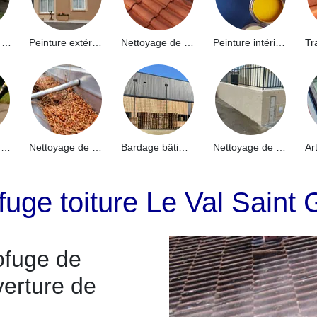
Hydrofuge de façade 91
Peinture extérieure 91
Nettoyage de toiture 91
Peinture intérieure 91
Nettoyage de terrasse 91
Nettoyage de gouttières 91
Bardage bâtiment industriel 91
Nettoyage de muret 91
fuge toiture Le Val Sain
ofuge de
verture de