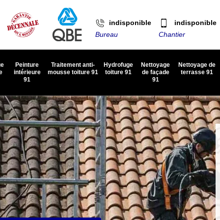
indisponible
indisponible
Bureau
Chantier
ge
Peinture
Traitement anti-
Hydrofuge
Nettoyage
Nettoyage de
e
intérieure
mousse toiture 91
toiture 91
de façade
terrasse 91
91
91