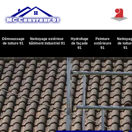
Démoussage
Nettoyage extérieur
Hydrofuge
Peinture
Nettoya
de toiture 91
bâtiment industriel 91
de façade
extérieure
de toitur
91
91
91