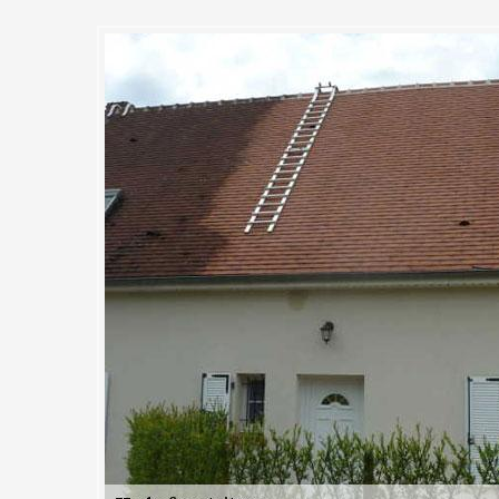
iture
ité très indispensable. C’est une mesure de lutte contre la perte d’étan
t envisageable d’obtenir un guide professionnel sur la réalisation de pré
. Une demande de devis est l’unique opération que vous devrait faire po
illé de votre projet. Cette demande est faisable gratuitement et aussi sa
 à réaliser votre demande auprès d’un prestataire de votre choix.