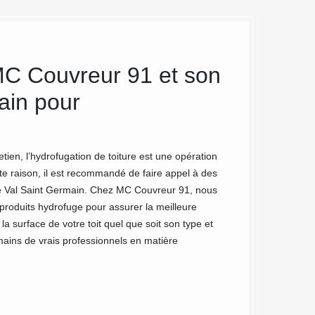
 MC Couvreur 91 et son
MC Couv
ain pour
ses arti
de toit 
tien, l’hydrofugation de toiture est une opération
Si vous recherchez
te raison, il est recommandé de faire appel à des
prendre soin de l’
Le Val Saint Germain. Chez MC Couvreur 91, nous
Val Saint Germain
 produits hydrofuge pour assurer la meilleure
projet hydrofuge d
a surface de votre toit quel que soit son type et
à Le Val Saint Ger
mains de vrais professionnels en matière
Pour votre satisfa
rigueur profession