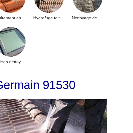
Traitement anti-mousse toiture 91
Hydrofuge toiture 91
Nettoyage de façade 91
Artisan nettoyage de puits de lumière et Skydome 91
t Germain 91530