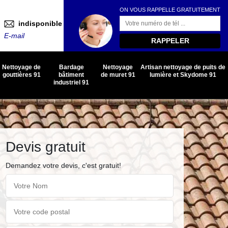
ON VOUS RAPPELLE GRATUITEMENT
indisponible
E-mail
Nettoyage de
Bardage
Nettoyage
Artisan nettoyage de puits de
gouttières 91
bâtiment
de muret 91
lumière et Skydome 91
industriel 91
Devis gratuit
Demandez votre devis, c'est gratuit!