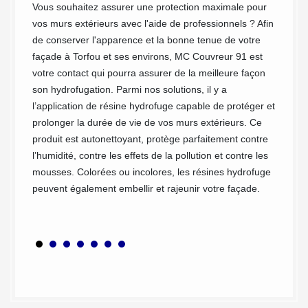
ssaire
Vous souhaitez assurer une protection maximale pour
Pour pr
n
vos murs extérieurs avec l'aide de professionnels ? Afin
l'humid
er à
de conserver l'apparence et la bonne tenue de votre
prioris
s
façade à Torfou et ses environs, MC Couvreur 91 est
toxicit
nue de
votre contact qui pourra assurer de la meilleure façon
utiliso
son hydrofugation. Parmi nos solutions, il y a
de s’in
 prix
l’application de résine hydrofuge capable de protéger et
résines
puisse
prolonger la durée de vie de vos murs extérieurs. Ce
fissure
u ou
produit est autonettoyant, protège parfaitement contre
tout en
 devis.
l’humidité, contre les effets de la pollution et contre les
peuvent
mousses. Colorées ou incolores, les résines hydrofuge
et sont
peuvent également embellir et rajeunir votre façade.
engageo
afin d’
maison