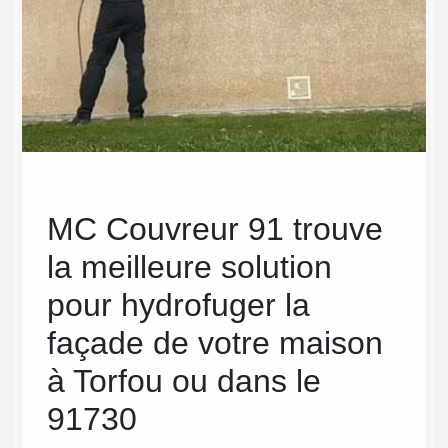
 à
MC Couvreur 91 trouve
Des
la meilleure solution
de 
pour hydrofuger la
ga
façade de votre maison
Cou
à Torfou ou dans le
tra
n de
es et
91730
vos
e