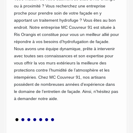
e
contre 
ou à proximité ? Vous recherchez une entreprise
ssaire
L’humid
proche pour prendre soin de votre façade en y
n
les faç
apportant un traitement hydrofuge ? Vous êtes au bon
er à
bâtimen
endroit. Notre entreprise MC Couvreur 91 est située à
s
d’humid
Ris Orangis et constitue pour vous un meilleur allié pour
nue de
Orangis
répondre à vos besoins d’hydrofugation de façade.
extérie
Nous avons une équipe dynamique, prête à intervenir
tion à
de cons
avec toutes ses connaissances et son expertise pour
nde
les int
vous offrir la vos murs extérieurs la meilleure des
à Ris
sommes 
protections contre l’humidité de l’atmosphère et les
Ris Ora
intempéries. Chez MC Couvreur 91, nos artisans
possèdent de nombreuses années d'expérience dans
le domaine de l’entretien de façade. Ainsi, n'hésitez pas
à demander notre aide.