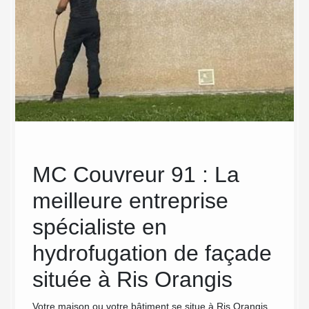
 à
MC Couvreur 91 : La
MC
meilleure entreprise
la 
ion
spécialiste en
faç
hydrofugation de façade
tra
située à Ris Orangis
n de
Les mur
es et
besoin 
Votre maison ou votre bâtiment se situe à Ris Orangis