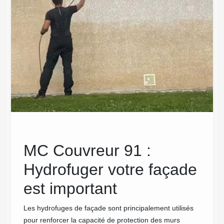
en
MC Couvreur 91 :
MC
Hydrofuger votre façade
ann
est important
tra
 de
fa
Les hydrofuges de façade sont principalement utilisés
ariation
pour renforcer la capacité de protection des murs