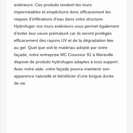
açade en
Nos ann
extérieurs. Ces produits rendent les murs
oir
équipe 
imperméables et empêchons donc efficacement les
ur
nous pe
risques d’infiltrations d'eau dans votre structure.
 façade
support
Hydrofuger vos murs extérieurs vous permet également
our
pierre,
d’éviter leur usure prématuré car ils seront protégés
es deux
MC Cou
efficacement des rayons UV et de la dégradation liée
an
d’hydro
au gel. Quel que soit le matériau adopté par votre
types d
façade, notre entreprise MC Couvreur 91 à Mereville
moderne
dispose de produits hydrofuges adaptes à tous support.
efficac
Avec notre aide, votre façade pourra maintenir son
à conta
apparence naturelle et bénéficier d’une longue durée
saurons
de vie.
protect
façade.