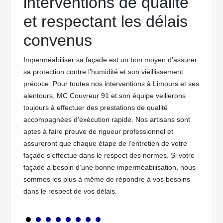
interventions de qualité
faç
et respectant les délais
iste en
Tout d'
nons
votre f
convenus
ité de
vous év
ison que
rénovat
Imperméabiliser sa façade est un bon moyen d’assurer
de s'as
sa protection contre l’humidité et son vieillissement
ager
protégé
précoce. Pour toutes nos interventions à Limours et ses
us
cause 
alentours, MC Couvreur 91 et son équipe veillerons
compre
toujours à effectuer des prestations de qualité
la faça
accompagnées d’exécution rapide. Nos artisans sont
proposo
aptes à faire preuve de rigueur professionnel et
adaptés
assureront que chaque étape de l’entretien de votre
en prof
façade s’effectue dans le respect des normes. Si votre
ses env
façade a besoin d’une bonne imperméabilisation, nous
sommes les plus à même de répondre à vos besoins
dans le respect de vos délais.