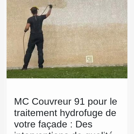
ge
MC Couvreur 91 pour le
MC 
traitement hydrofuge de
Lim
votre façade : Des
d’h
que
ydrofuge