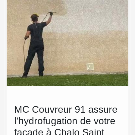
MC Couvreur 91 assure
MC
l’hydrofugation de votre
Hyd
façade à Chalo Saint
est