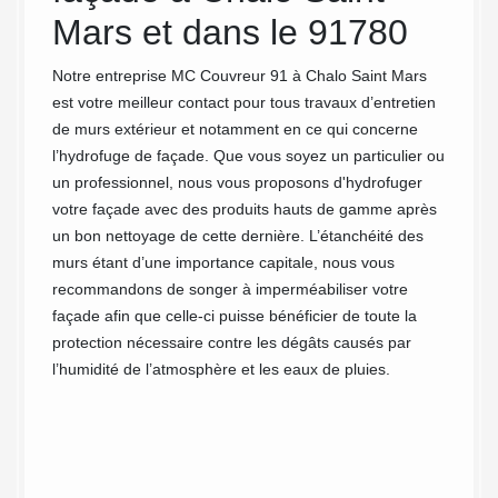
 de
Mars et dans le 91780
Les hyd
pour re
Notre entreprise MC Couvreur 91 à Chalo Saint Mars
extérie
est votre meilleur contact pour tous travaux d’entretien
imperm
est
de murs extérieur et notamment en ce qui concerne
risques
es.
l’hydrofuge de façade. Que vous soyez un particulier ou
Hydrof
pidement
un professionnel, nous vous proposons d'hydrofuger
d’évite
arbres.
votre façade avec des produits hauts de gamme après
efficac
un bon nettoyage de cette dernière. L’étanchéité des
au gel.
 pas
murs étant d’une importance capitale, nous vous
façade,
res ou
recommandons de songer à imperméabiliser votre
Mars di
e vos
façade afin que celle-ci puisse bénéficier de toute la
support
ation de
protection nécessaire contre les dégâts causés par
son app
 Mars
l’humidité de l’atmosphère et les eaux de pluies.
durée d
ment de
ent
nie,
e vos