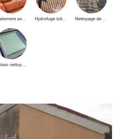
Traitement anti-mousse toiture 91
Hydrofuge toiture 91
Nettoyage de façade 91
Artisan nettoyage de puits de lumière et Skydome 91