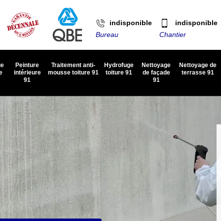
indisponible
indisponible
Bureau
Chantier
ge
Peinture
Traitement anti-
Hydrofuge
Nettoyage
Nettoyage de
e
intérieure
mousse toiture 91
toiture 91
de façade
terrasse 91
91
91