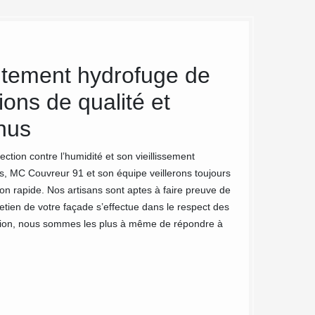
itement hydrofuge de
MC Couv
ions de qualité et
importa
enus
Les hydrofuges de 
extérieurs. Ces pr
tion contre l’humidité et son vieillissement
d'eau dans votre s
rs, MC Couvreur 91 et son équipe veillerons toujours
car ils seront pro
on rapide. Nos artisans sont aptes à faire preuve de
adopté par votre f
etien de votre façade s’effectue dans le respect des
support. Avec notr
ation, nous sommes les plus à même de répondre à
de vie.