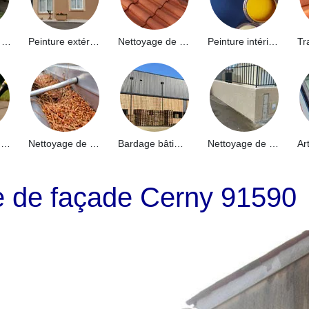
Hydrofuge de façade 91
Peinture extérieure 91
Nettoyage de toiture 91
Peinture intérieure 91
Nettoyage de terrasse 91
Nettoyage de gouttières 91
Bardage bâtiment industriel 91
Nettoyage de muret 91
e de façade Cerny 91590