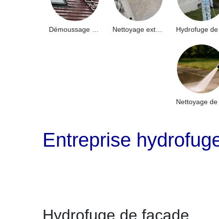
Démoussage de toiture 91
Nettoyage extérieur bâtiment industriel 91
Entreprise hydrofug
Hydrofuge de façade