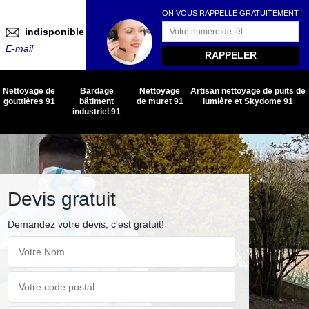
ON VOUS RAPPELLE GRATUITEMENT
indisponible
E-mail
Nettoyage de
Bardage
Nettoyage
Artisan nettoyage de puits de
gouttières 91
bâtiment
de muret 91
lumière et Skydome 91
industriel 91
Devis gratuit
Demandez votre devis, c'est gratuit!