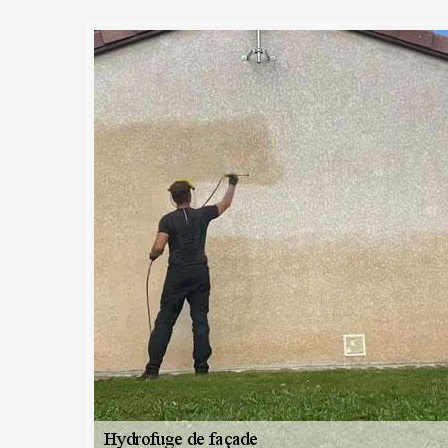
 s’occupe de l’hydrofugation d
Cerny et ses environs : Prévene
ion de votre façade
ires est un signe de pollution ou dégradation liée au aléas climat. Cel
votre façade. Les mousses et autres champignons indique également la p
urs extérieurs. La présence de fissures est quant à elle un signe plus 
 faut pas négliger l’importance de l’hydrofuge de façade. Si les murs ex
é hydrofugés, c’est peut-être le bon moment pour y songer. Notre entr
 de Cerny et dans toute la région pour hydrofuger votre façade et emp
on précoce.