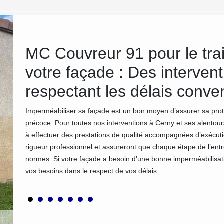
e
MC Couvreur 91 pour le tra
z
votre façade : Des intervent
respectant les délais conv
a risque
Imperméabiliser sa façade est un bon moyen d’assurer sa protec
résence
précoce. Pour toutes nos interventions à Cerny et ses alentou
grave de
à effectuer des prestations de qualité accompagnées d’exécuti
térieurs
rigueur professionnel et assureront que chaque étape de l’entr
eprise
normes. Si votre façade a besoin d’une bonne imperméabilis
êcher
vos besoins dans le respect de vos délais.