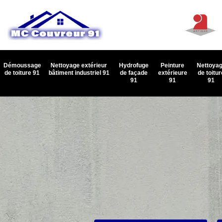
Démoussage
Nettoyage extérieur
Hydrofuge
Peinture
Nettoya
de toiture 91
bâtiment industriel 91
de façade
extérieure
de toitur
91
91
91