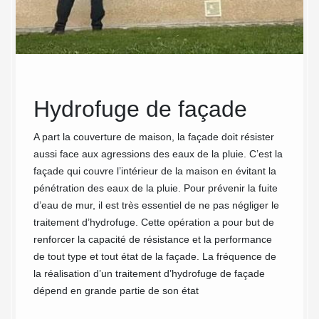
 le
Hydrofuge de façade
MC
 de
la 
A part la couverture de maison, la façade doit résister
aussi face aux agressions des eaux de la pluie. C’est la
pou
façade qui couvre l’intérieur de la maison en évitant la
té
faç
pénétration des eaux de la pluie. Pour prévenir la fuite
d’eau de mur, il est très essentiel de ne pas négliger le
is
à B
traitement d’hydrofuge. Cette opération a pour but de
91
renforcer la capacité de résistance et la performance
de tout type et tout état de la façade. La fréquence de
assurer
Vous so
la réalisation d’un traitement d’hydrofuge de façade
ent
vos mur
dépend en grande partie de son état
 et ses
de cons